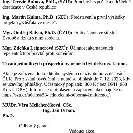
Ing. Terezie Bubová, PhD., (SZÚ):
Principy bezpečné a udržitelné
deratizace v České republice
Ing. Martin Kulma, Ph.D. (SZÚ):
Představení a první výsledky
projektu „Klíšťata ve městě“.
Mgr. Ondřej Balvín, Ph.D. (ČZU):
Druhy štěnic ve střední
Evropě a rizika s nimi spojená.
Mgr. Zdeňka Leipnerová (SZÚ):
Účinnost alternativních
repelentních přípravků proti komárům.
Trvání jednotlivých příspěvků by nemělo být delší než 15 min.
Akce je zařazena do kreditního systému celoživotního vzdělávání
ČLK. Pro získání osvědčení je nutné se přihlásit do 7. 12. 2023, kdy
se uzavírají přihlášky. Účastnický poplatek: 800 Kč bez DPH (968
Kč vč. DPH). Informace o přihlášení a zaplacení akce najdete na
https://szu.cz/udalost/53-jednodenni-odborna-konference/
MUDr. Věra Melicherčíková, CSc.
Ing. Jan Urban,
Ph.D
Odborný garant
Vedoucí akce