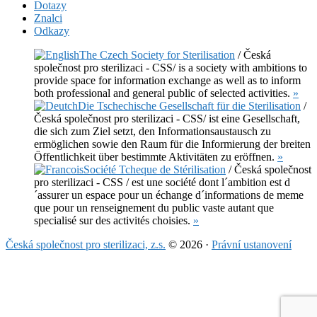
Dotazy
Znalci
Odkazy
The Czech Society for Sterilisation
/ Česká
společnost pro sterilizaci - CSS/ is a society with ambitions to
provide space for information exchange as well as to inform
both professional and general public of selected activities.
»
Die Tschechische Gesellschaft für die Sterilisation
/
Česká společnost pro sterilizaci - CSS/ ist eine Gesellschaft,
die sich zum Ziel setzt, den Informationsaustausch zu
ermöglichen sowie den Raum für die Informierung der breiten
Öffentlichkeit über bestimmte Aktivitäten zu eröffnen.
»
Société Tcheque de Stérilisation
/ Česká společnost
pro sterilizaci - CSS / est une société dont l´ambition est d
´assurer un espace pour un échange d´informations de meme
que pour un renseignement du public vaste autant que
specialisé sur des activités choisies.
»
Česká společnost pro sterilizaci, z.s.
© 2026 ·
Právní ustanovení