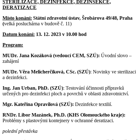
STERILIZACE, DEZINFEKCE, DEZINSEKCE,
DERATIZACE
Místo konání:
Státní zdravotní ústav, Šrobárova 49/48, Praha
(
velká posluchárna v budově č. 11)
Datum konání:
13. 12. 2023 v 10.00 hod
Program:
MUDr. Jana Kozáková (vedoucí CEM, SZÚ):
Úvodní slovo –
zahájení
MUDr. Věra Melicherčíková, CSc. (SZÚ)
: Novinky ve sterilizaci
a dezinfekci.
Ing. Jan Urban, PhD. (SZÚ)
: Testování účinnosti přípravků
určených pro dezinfekci ploch a povrchů v oblasti zdravotnictví.
Mgr. Kateřina Opravilová (SZÚ):
Dezinfekce textilií.
RNDr. Libor Mazánek, Ph.D. (KHS Olomouckého kraje):
Problémy s plastovými kontejnery v ochranné deratizaci.
polední přestávka