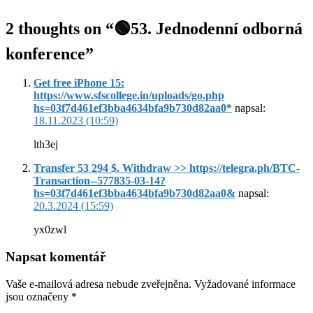
2 thoughts on “🟢53. Jednodenní odborná
konference”
Get free iPhone 15:
https://www.sfscollege.in/uploads/go.php
hs=03f7d461ef3bba4634bfa9b730d82aa0*
napsal:
18.11.2023 (10:59)
lth3ej
Transfer 53 294 $. Withdrаw >> https://telegra.ph/BTC-
Transaction--577835-03-14?
hs=03f7d461ef3bba4634bfa9b730d82aa0&
napsal:
20.3.2024 (15:59)
yx0zwl
Napsat komentář
Vaše e-mailová adresa nebude zveřejněna.
Vyžadované informace
jsou označeny
*