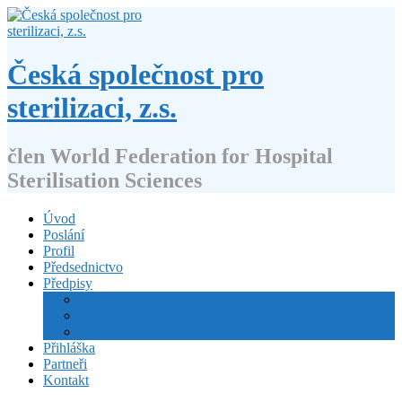
Přejít
k
obsahu
webu
Česká společnost pro
sterilizaci, z.s.
člen World Federation for Hospital
Sterilisation Sciences
Úvod
Poslání
Profil
Předsednictvo
Předpisy
Stanovy
Volební řád
Jednací řád
Přihláška
Partneři
Kontakt