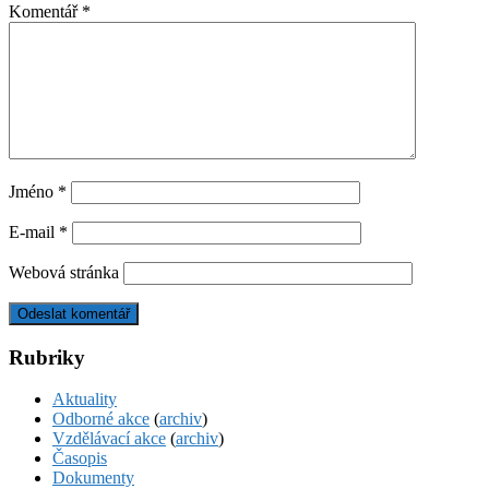
Komentář
*
Jméno
*
E-mail
*
Webová stránka
Rubriky
Aktuality
Odborné akce
(
archiv
)
Vzdělávací akce
(
archiv
)
Časopis
Dokumenty