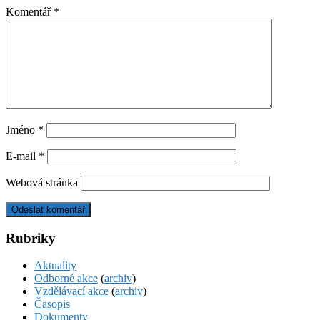
Komentář
*
Jméno
*
E-mail
*
Webová stránka
Rubriky
Aktuality
Odborné akce
(
archiv
)
Vzdělávací akce
(
archiv
)
Časopis
Dokumenty