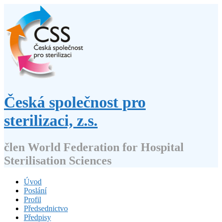
Přejít
k
obsahu
webu
Česká společnost pro
sterilizaci, z.s.
člen World Federation for Hospital
Sterilisation Sciences
Úvod
Poslání
Profil
Předsednictvo
Předpisy