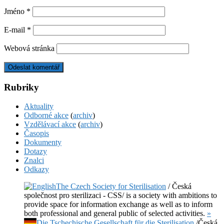
Jméno
*
E-mail
*
Webová stránka
Rubriky
Aktuality
Odborné akce
(
archiv
)
Vzdělávací akce
(
archiv
)
Časopis
Dokumenty
Dotazy
Znalci
Odkazy
The Czech Society for Sterilisation
/ Česká
společnost pro sterilizaci - CSS/ is a society with ambitions to
provide space for information exchange as well as to inform
both professional and general public of selected activities.
»
Die Tschechische Gesellschaft für die Sterilisation
/Česká