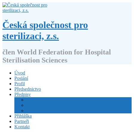
Přejít
k
obsahu
webu
Česká společnost pro
sterilizaci, z.s.
člen World Federation for Hospital
Sterilisation Sciences
Úvod
Poslání
Profil
Předsednictvo
Předpisy
Stanovy
Volební řád
Jednací řád
Přihláška
Partneři
Kontakt