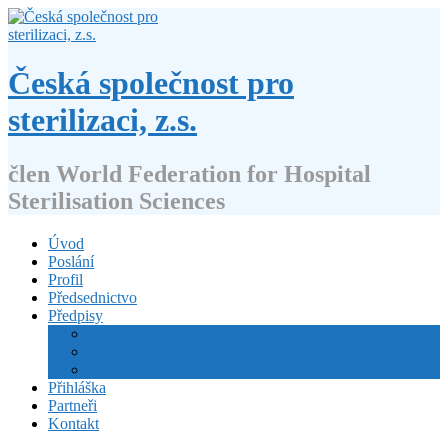
Přejít
k
obsahu
webu
Česká společnost pro
sterilizaci, z.s.
člen World Federation for Hospital
Sterilisation Sciences
Úvod
Poslání
Profil
Předsednictvo
Předpisy
Stanovy
Volební řád
Jednací řád
Přihláška
Partneři
Kontakt