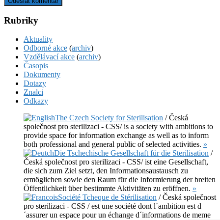
Rubriky
Aktuality
Odborné akce
(
archiv
)
Vzdělávací akce
(
archiv
)
Časopis
Dokumenty
Dotazy
Znalci
Odkazy
The Czech Society for Sterilisation
/ Česká
společnost pro sterilizaci - CSS/ is a society with ambitions to
provide space for information exchange as well as to inform
both professional and general public of selected activities.
»
Die Tschechische Gesellschaft für die Sterilisation
/
Česká společnost pro sterilizaci - CSS/ ist eine Gesellschaft,
die sich zum Ziel setzt, den Informationsaustausch zu
ermöglichen sowie den Raum für die Informierung der breiten
Öffentlichkeit über bestimmte Aktivitäten zu eröffnen.
»
Société Tcheque de Stérilisation
/ Česká společnost
pro sterilizaci - CSS / est une société dont l´ambition est d
´assurer un espace pour un échange d´informations de meme