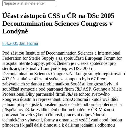
Hledat:
Účast zástupců CSS a ČR na DSc 2005
Decontamination Sciences Congress v
Londýně
8.4.2005
Jan Horna
Pod záštitou Institute of Decontamination Sciences a International
Federation for Sterile Supply a za spoluúčasti European Forum for
Hospital Sterile Supply, jehož členem je i Česká společnost pro
sterilizaci, se konal v Londýně kongres DSc 2005 –
Decontamination Sciences Congress.Na kongresu bylo registrováno
407 účastníků ze 41 zemí světa, zastoupeno bylo 67 firem
zabývajících se danou problematikou.Součástí kongresu byly i 4
souběžná sympozia pod patronací firem J&J ASP, Getinge a Miele
Professional.Díky partnerské firmě J&J se tohoto světového
kongresu účastnili i reprezentanti CSS.Odborná i kuloárová dílčí
jednání přispěla jistě k posílení pozice české odborné společnosti a
přispěla rovněž ke zviditelnění odborného dění v ČR.Možnost
porovnat úroveň výkonu činnosti, pracovní odpovědnosti,
technického vybavení, formy a organizaci vzdělávání apod. budou
přínosem i k naší další činnosti a k dalšímu jednání s odbornou