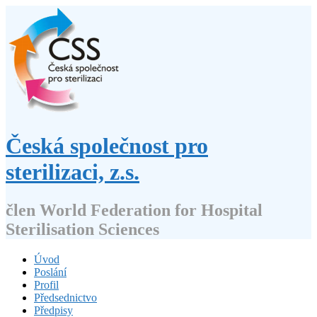
Přejít
k
obsahu
webu
Česká společnost pro
sterilizaci, z.s.
člen World Federation for Hospital
Sterilisation Sciences
Úvod
Poslání
Profil
Předsednictvo
Předpisy