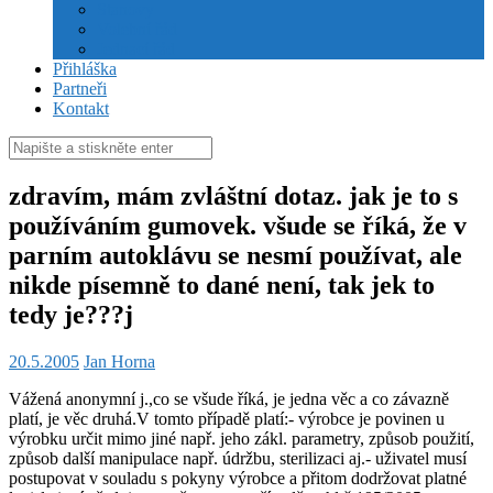
Stanovy
Volební řád
Jednací řád
Přihláška
Partneři
Kontakt
Hledat:
zdravím, mám zvláštní dotaz. jak je to s
používáním gumovek. všude se říká, že v
parním autoklávu se nesmí používat, ale
nikde písemně to dané není, tak jek to
tedy je???j
20.5.2005
Jan Horna
Vážená anonymní j.,co se všude říká, je jedna věc a co závazně
platí, je věc druhá.V tomto případě platí:- výrobce je povinen u
výrobku určit mimo jiné např. jeho zákl. parametry, způsob použití,
způsob další manipulace např. údržbu, sterilizaci aj.- uživatel musí
postupovat v souladu s pokyny výrobce a přitom dodržovat platné