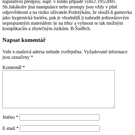
legislativní předpisy, např. v tomto případě vyhl.č.195/2005
Sb.Jakákoliv jiná manipulace nebo postupy jsou vždy v plné
odpovědnosti a na riziko uživatele.Podotýkám, že slouží-li gumovka
jako hygienická bariéra, pak je vhodnější ji nahradit jednorázovým
nepropustným materiálem /je na trhu/ a vyhnout se tak možným
komplikacím a zbytečným rizikům. B.Šudřich.
Napsat komentář
Vaše e-mailová adresa nebude zveřejněna.
Vyžadované informace
jsou označeny
*
Komentář
*
Jméno
*
E-mail
*