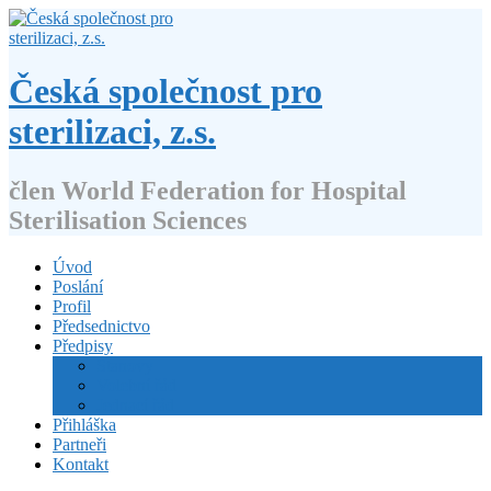
Přejít
k
obsahu
webu
Česká společnost pro
sterilizaci, z.s.
člen World Federation for Hospital
Sterilisation Sciences
Úvod
Poslání
Profil
Předsednictvo
Předpisy
Stanovy
Volební řád
Jednací řád
Přihláška
Partneři
Kontakt