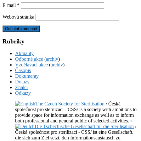
E-mail
*
Webová stránka
Rubriky
Aktuality
Odborné akce
(
archiv
)
Vzdělávací akce
(
archiv
)
Časopis
Dokumenty
Dotazy
Znalci
Odkazy
The Czech Society for Sterilisation
/ Česká
společnost pro sterilizaci - CSS/ is a society with ambitions to
provide space for information exchange as well as to inform
both professional and general public of selected activities.
»
Die Tschechische Gesellschaft für die Sterilisation
/
Česká společnost pro sterilizaci - CSS/ ist eine Gesellschaft,
die sich zum Ziel setzt, den Informationsaustausch zu