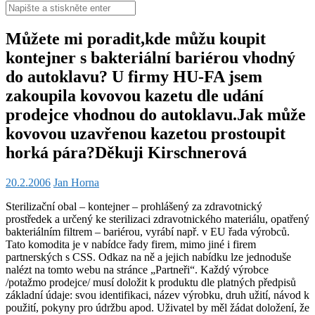
Hledat:
Můžete mi poradit,kde můžu koupit
kontejner s bakteriální bariérou vhodný
do autoklavu? U firmy HU-FA jsem
zakoupila kovovou kazetu dle udání
prodejce vhodnou do autoklavu.Jak může
kovovou uzavřenou kazetou prostoupit
horká pára?Děkuji Kirschnerová
20.2.2006
Jan Horna
Sterilizační obal – kontejner – prohlášený za zdravotnický
prostředek a určený ke sterilizaci zdravotnického materiálu, opatřený
bakteriálním filtrem – bariérou, vyrábí např. v EU řada výrobců.
Tato komodita je v nabídce řady firem, mimo jiné i firem
partnerských s CSS. Odkaz na ně a jejich nabídku lze jednoduše
nalézt na tomto webu na stránce „Partneři“. Každý výrobce
/potažmo prodejce/ musí doložit k produktu dle platných předpisů
základní údaje: svou identifikaci, název výrobku, druh užití, návod k
použití, pokyny pro údržbu apod. Uživatel by měl žádat doložení, že