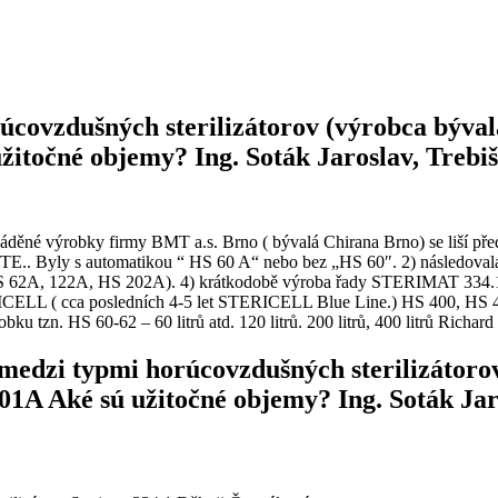
rúcovzdušných sterilizátorov (výrobca býv
itočné objemy? Ing. Soták Jaroslav, Trebiš
áděné výrobky firmy BMT a.s. Brno ( bývalá Chirana Brno) se liší pře
 STE.. Byly s automatikou “ HS 60 A“ nebo bez „HS 60″. 2) následov
 (HS 62A, 122A, HS 202A). 4) krátkodobě výroba řady STERIMAT 334
ERICELL ( cca posledních 4-5 let STERICELL Blue Line.) HS 400, HS 4
u tzn. HS 60-62 – 60 litrů atd. 120 litrů. 200 litrů, 400 litrů Rich
 medzi typmi horúcovzdušných sterilizátor
A Aké sú užitočné objemy? Ing. Soták Jaro