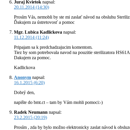
Juraj Kvietok
napsal:
20.11.2014 (14:30)
Prosím Vás, nemobli by ste mi zaslať návod na obsluhu Steril
Ďakujem za ústretovosť a pomoc
Mgr. Lubica Kadlickova
napsal:
11.12.2014 (11:24)
Pripajam sa k predchadzajucim komentom.
Tiez by som potrebovala navod na pouzitie sterilizatora HS61A
Dakujem za pomoc.
Kadlickova
Anonym
napsal:
16.1.2015 (6:20)
Dobrý den,
napište do bmt.ct – tam by Vám mohli pomoci:-)
Radek Neumann
napsal:
23.2.2015 (20:19)
Prosím , zda by bylo možno elektronicky zaslat návod k obsluz