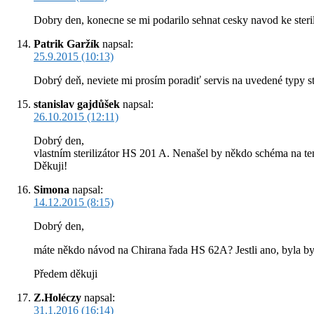
Dobry den, konecne se mi podarilo sehnat cesky navod ke steri
Patrik Garžík
napsal:
25.9.2015 (10:13)
Dobrý deň, neviete mi prosím poradiť servis na uvedené typy sta
stanislav gajdůšek
napsal:
26.10.2015 (12:11)
Dobrý den,
vlastním sterilizátor HS 201 A. Nenašel by někdo schéma na te
Děkuji!
Simona
napsal:
14.12.2015 (8:15)
Dobrý den,
máte někdo návod na Chirana řada HS 62A? Jestli ano, byla b
Předem děkuji
Z.Holéczy
napsal:
31.1.2016 (16:14)