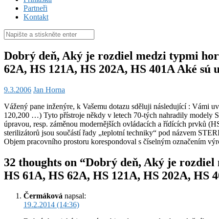
Partneři
Kontakt
Hledat:
Dobrý deň, Aký je rozdiel medzi typmi ho
62A, HS 121A, HS 202A, HS 401A Aké sú už
9.3.2006
Jan Horna
Vážený pane inženýre, k Vašemu dotazu sděluji následující : Vámi uv
120,200 …) Tyto přístroje někdy v letech 70-tých nahradily modely
úpravou, resp. záměnou modernějších ovládacích a řídících prvků
sterilizátorů jsou součástí řady „teplotní techniky“ pod názvem ST
Objem pracovního prostoru korespondoval s číselným označením výrobk
32 thoughts on “Dobrý deň, Aký je rozdiel
HS 61A, HS 62A, HS 121A, HS 202A, HS 401
Čermáková
napsal:
19.2.2014 (14:36)