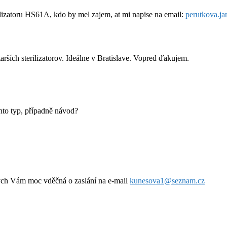
lizatoru HS61A, kdo by mel zajem, at mi napise na email:
perutkova.j
rších sterilizatorov. Ideálne v Bratislave. Vopred ďakujem.
nto typ, případně návod?
ych Vám moc vděčná o zaslání na e-mail
kunesova1@seznam.cz