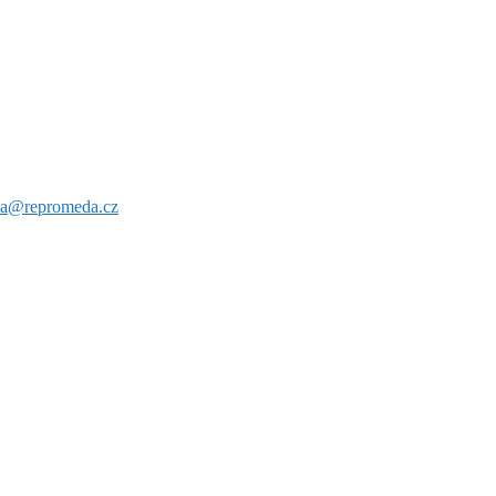
va@repromeda.cz