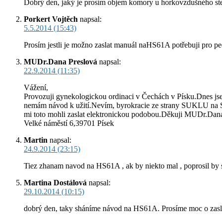
Dobrý den, jaký je prosím objem komory u horkovzdušného ste
Porkert Vojtěch
napsal:
5.5.2014 (15:43)
Prosím jestli je možno zaslat manuál naHS61A potřebuji pro pe
MUDr.Dana Preslová
napsal:
22.9.2014 (11:35)
Vážení,
Provozuji gynekologickou ordinaci v Čechách v Písku.Dnes jsem
nemám návod k užití.Nevím, byrokracie ze strany SUKLU na Sl
mi toto mohli zaslat elektronickou podobou.Děkuji MUDr.Dan
Velké náměstí 6,39701 Písek
Martin
napsal:
24.9.2014 (23:15)
Tiez zhanam navod na HS61A , ak by niekto mal , poprosil by 
Martina Dostálová
napsal:
29.10.2014 (10:15)
dobrý den, taky sháníme návod na HS61A. Prosíme moc o zasl