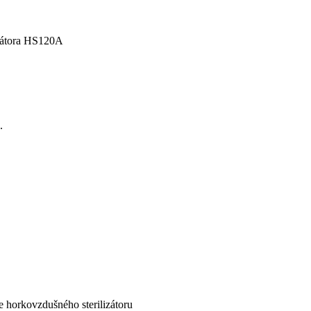
izátora HS120A
.
e horkovzdušného sterilizátoru