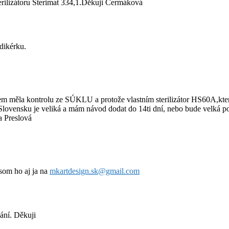
rilizátoru Sterimat 334,1.Děkuji Čermáková
dikérku.
 měla kontrolu ze SÚKLU a protože vlastním sterilizátor HS60A,který j
ovensku je veliká a mám návod dodat do 14ti dní, nebo bude velká po
a Preslová
som ho aj ja na
mkartdesign.sk@gmail.com
ání. Děkuji