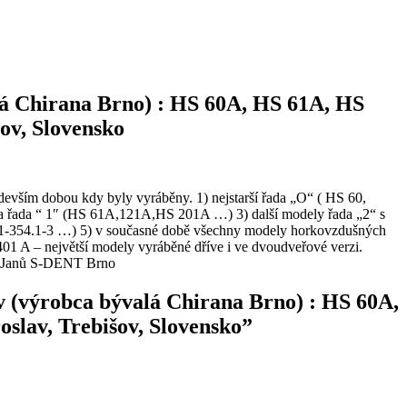
alá Chirana Brno) : HS 60A, HS 61A, HS
ov, Slovensko
devším dobou kdy byly vyráběny. 1) nejstarší řada „O“ ( HS 60,
ala řada “ 1″ (HS 61A,121A,HS 201A …) 3) další modely řada „2“ s
.1-354.1-3 …) 5) v současné době všechny modely horkovzdušných
01 A – největší modely vyráběné dříve i ve dvoudveřové verzi.
ard Janů S-DENT Brno
ov (výrobca bývalá Chirana Brno) : HS 60A,
slav, Trebišov, Slovensko”