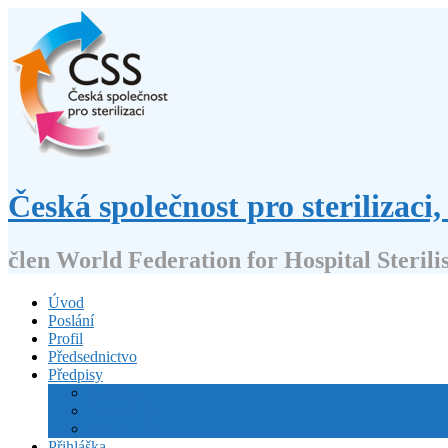
Přejít
k
obsahu
webu
Česká společnost pro sterilizaci, 
člen World Federation for Hospital Sterili
Úvod
Poslání
Profil
Předsednictvo
Předpisy
Stanovy
Volební řád
Jednací řád
Přihláška