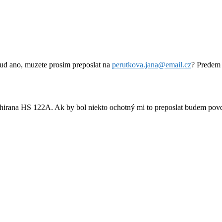
kud ano, muzete prosim preposlat na
perutkova.jana@email.cz
? Predem 
Chirana HS 122A. Ak by bol niekto ochotný mi to preposlat budem po