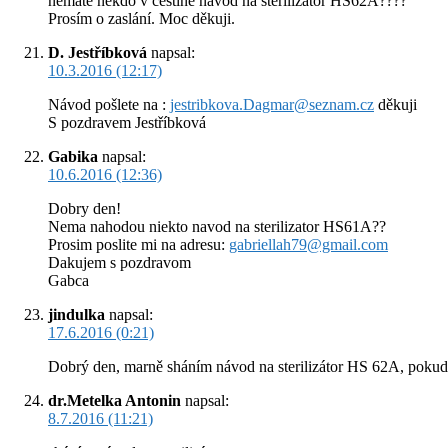
nemáte někdo v češtině návod na sterilizátor HS62A????
Prosím o zaslání. Moc děkuji.
D. Jestříbková
napsal:
10.3.2016 (12:17)
Návod pošlete na :
jestribkova.Dagmar@seznam.cz
děkuji
S pozdravem Jestříbková
Gabika
napsal:
10.6.2016 (12:36)
Dobry den!
Nema nahodou niekto navod na sterilizator HS61A??
Prosim poslite mi na adresu:
gabriellah79@gmail.com
Dakujem s pozdravom
Gabca
jindulka
napsal:
17.6.2016 (0:21)
Dobrý den, marně sháním návod na sterilizátor HS 62A, pokud j
dr.Metelka Antonin
napsal:
8.7.2016 (11:21)