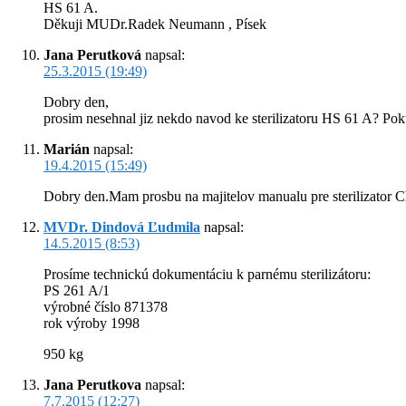
HS 61 A.
Děkuji MUDr.Radek Neumann , Písek
Jana Perutková
napsal:
25.3.2015 (19:49)
Dobry den,
prosim nesehnal jiz nekdo navod ke sterilizatoru HS 61 A? Po
Marián
napsal:
19.4.2015 (15:49)
Dobry den.Mam prosbu na majitelov manualu pre sterilizator 
MVDr. Dindová Ľudmila
napsal:
14.5.2015 (8:53)
Prosíme technickú dokumentáciu k parnému sterilizátoru:
PS 261 A/1
výrobné číslo 871378
rok výroby 1998
950 kg
Jana Perutkova
napsal:
7.7.2015 (12:27)