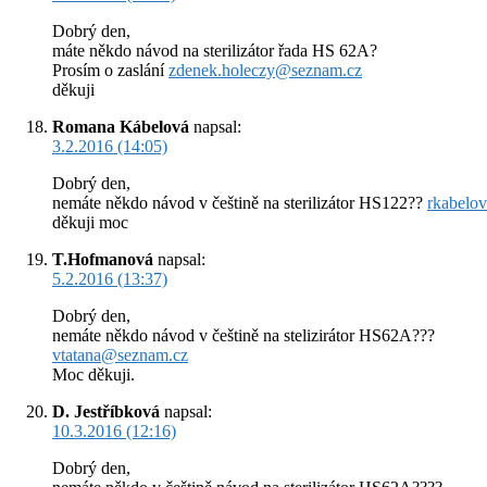
Dobrý den,
máte někdo návod na sterilizátor řada HS 62A?
Prosím o zaslání
zdenek.holeczy@seznam.cz
děkuji
Romana Kábelová
napsal:
3.2.2016 (14:05)
Dobrý den,
nemáte někdo návod v češtině na sterilizátor HS122??
rkabelo
děkuji moc
T.Hofmanová
napsal:
5.2.2016 (13:37)
Dobrý den,
nemáte někdo návod v češtině na stelizirátor HS62A???
vtatana@seznam.cz
Moc děkuji.
D. Jestříbková
napsal:
10.3.2016 (12:16)
Dobrý den,