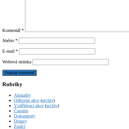
Komentář
*
Jméno
*
E-mail
*
Webová stránka
Rubriky
Aktuality
Odborné akce
(
archiv
)
Vzdělávací akce
(
archiv
)
Časopis
Dokumenty
Dotazy
Znalci