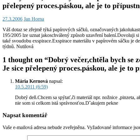
přelepený proces.páskou, ale je to přípus
27.3.2006
Jan Horna
Váš dotaz se zřejmě týká papírových sáčků, označovaných jakolukast
195/2005 lze uznat jakoschválený způsob uzavření balení.Dovoluji si 
také svoudobu exspirace.Exspirace materiálu v papírovém sáčku je de
týdnů. Nutilová
1 thought on “Dobrý večer,chtěla bych se z
Je sice přelepený proces.páskou, ale je to
Mária Kernová
napsal:
10.5.2011 (6:59)
Dobrý deň.Chcem sa spýtať,či materiál npr. nožnice ,pinzeta, a
nie som si celkom istá správnosťou.Dˇakujem pekne
Napsat komentář
Vaše e-mailová adresa nebude zveřejněna.
Vyžadované informace js