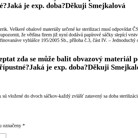
tné?Jaká je exp. doba?Děkuji Smejkalová
erik. Veškeré obalové materiály určené ke sterilizaci musí odpovída
upozornit, že většina firem již nyní dodává papírové sáčky slepící vrs
finovanáve vyhlášce 195/2005 Sb., příloha č.3, část IV. – Jednoduchý 
eptat zda se může balit obvazový materiál 
 přípustné?Jaká je exp. doba?Děkuji Smejka
k sú vložené do dvoch sáčkov-každý zvlášť zatavený sa doba sterilizác
ou označeny
*