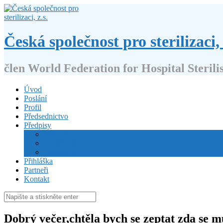
Přejít
k
obsahu
webu
Česká společnost pro sterilizaci, 
člen World Federation for Hospital Sterili
Úvod
Poslání
Profil
Předsednictvo
Předpisy
Stanovy
Volební řád
Jednací řád
Přihláška
Partneři
Kontakt
Hledat:
Dobrý večer,chtěla bych se zeptat zda se m