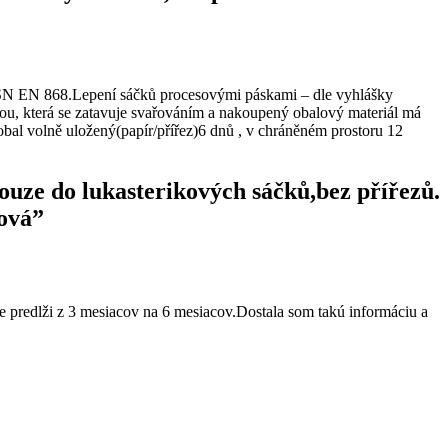
t ČSN EN 868.Lepení sáčků procesovými páskami – dle vyhlášky
tvou, která se zatavuje svařováním a nakoupený obalový materiál má
obal volně uložený(papír/přířez)6 dnů , v chráněném prostoru 12
pouze do lukasterikových sáčků,bez přířezů.
lová”
ie predlži z 3 mesiacov na 6 mesiacov.Dostala som takú informáciu a