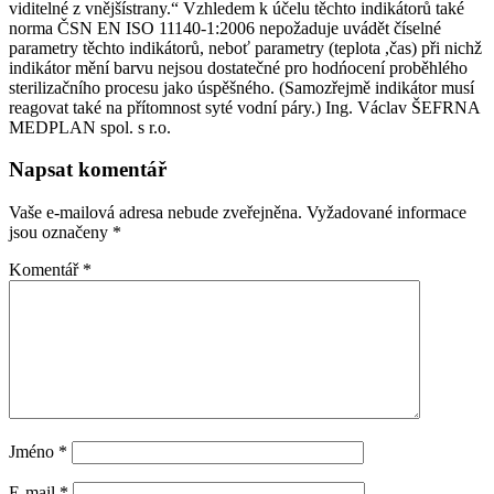
viditelné z vnějšístrany.“ Vzhledem k účelu těchto indikátorů také
norma ČSN EN ISO 11140-1:2006 nepožaduje uvádět číselné
parametry těchto indikátorů, neboť parametry (teplota ,čas) při nichž
indikátor mění barvu nejsou dostatečné pro hodńocení proběhlého
sterilizačního procesu jako úspěšného. (Samozřejmě indikátor musí
reagovat také na přítomnost syté vodní páry.) Ing. Václav ŠEFRNA
MEDPLAN spol. s r.o.
Napsat komentář
Vaše e-mailová adresa nebude zveřejněna.
Vyžadované informace
jsou označeny
*
Komentář
*
Jméno
*
E-mail
*