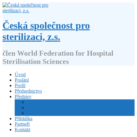
Přejít
k
obsahu
webu
Česká společnost pro
sterilizaci, z.s.
člen World Federation for Hospital
Sterilisation Sciences
Úvod
Poslání
Profil
Předsednictvo
Předpisy
Stanovy
Volební řád
Jednací řád
Přihláška
Partneři
Kontakt