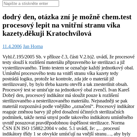
Hledat:
dodrý den, otázka zní je možně chem.test
procesový lepit na vnitřní stranu víka
kazety.děkuji Kratochvílová
11.4.2006
Jan Horna
Vyhl.č.195/2005 Sb. v příloze č.3, části V.2.b)2. uvádí, že procesové
testy slouží k rozlišení materiálu připraveného ke sterilizaci a již
vysterilizovaného. Tímto testem se označuje každý jednotkový obal.
Umístění procesového testu na vnitří stranu víka kazety tedy
postrádá logiku, protože ke kontrole, zda jde o materiál již
sterilizovaný, by bylo třeba kazetu otevřít a tak znesterilnit obsah.
Procesový test se umisťuje na jednotkový obal zvenčí. Ivan Kareš
Dobrý den, procesový indikátor má sloužit pouze k rozlišení
sterilizovaného a nesterilizovaného materiálu. Nejsnadněji se pak
materiál rozpoznává podle vnějšího „označení“. Procesový indikátor
reaguje změnou barvy již před dosažení účinných sterilizačních
podmínek, takže nemá smysl podle takového indikátoru umístěného
uvnitř posuzovat pravděpodobnou úspěšnost sterilizace. Norma
ČSN EN ISO 15882:2004 v odst. 5.1 uvádí, že: „…procesní
indikátory třídy 1 se obvykle umísťují na vnější stranu…, aby byly