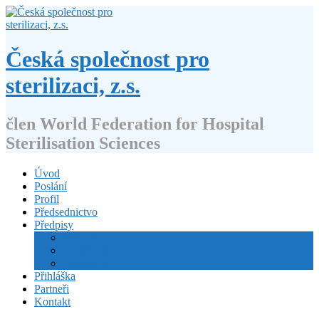
Přejít
k
obsahu
webu
Česká společnost pro
sterilizaci, z.s.
člen World Federation for Hospital
Sterilisation Sciences
Úvod
Poslání
Profil
Předsednictvo
Předpisy
Stanovy
Volební řád
Jednací řád
Přihláška
Partneři
Kontakt