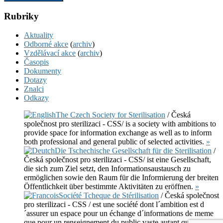
Rubriky
Aktuality
Odborné akce
(
archiv
)
Vzdělávací akce
(
archiv
)
Časopis
Dokumenty
Dotazy
Znalci
Odkazy
The Czech Society for Sterilisation
/ Česká
společnost pro sterilizaci - CSS/ is a society with ambitions to
provide space for information exchange as well as to inform
both professional and general public of selected activities.
»
Die Tschechische Gesellschaft für die Sterilisation
/
Česká společnost pro sterilizaci - CSS/ ist eine Gesellschaft,
die sich zum Ziel setzt, den Informationsaustausch zu
ermöglichen sowie den Raum für die Informierung der breiten
Öffentlichkeit über bestimmte Aktivitäten zu eröffnen.
»
Société Tcheque de Stérilisation
/ Česká společnost
pro sterilizaci - CSS / est une société dont l´ambition est d
´assurer un espace pour un échange d´informations de meme
que pour un renseignement du public vaste autant que