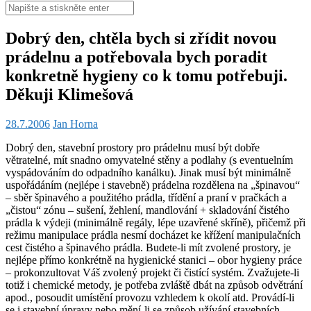
Hledat:
Dobrý den, chtěla bych si zřídit novou
prádelnu a potřebovala bych poradit
konkretně hygieny co k tomu potřebuji.
Děkuji Klimešová
28.7.2006
Jan Horna
Dobrý den, stavební prostory pro prádelnu musí být dobře
větratelné, mít snadno omyvatelné stěny a podlahy (s eventuelním
vyspádováním do odpadního kanálku). Jinak musí být minimálně
uspořádáním (nejlépe i stavebně) prádelna rozdělena na „špinavou“
– sběr špinavého a použitého prádla, třídění a praní v pračkách a
„čistou“ zónu – sušení, žehlení, mandlování + skladování čistého
prádla k výdeji (minimálně regály, lépe uzavřené skříně), přičemž při
režimu manipulace prádla nesmí docházet ke křížení manipulačních
cest čistého a špinavého prádla. Budete-li mít zvolené prostory, je
nejlépe přímo konkrétně na hygienické stanici – obor hygieny práce
– prokonzultovat Váš zvolený projekt či čistící systém. Zvažujete-li
totiž i chemické metody, je potřeba zvláště dbát na způsob odvětrání
apod., posoudit umístění provozu vzhledem k okolí atd. Provádí-li
se i stavební úpravy nebo mění-li se způsob užívání stavebních