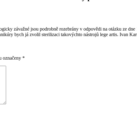
logicky závažné jsou podrobně rozebrány v odpovědi na otázku ze dne 
ikúry bych já zvolil sterilizaci takovýchto nástrojů lege artis. Ivan Kar
ou označeny
*