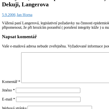
Dekuji, Langerova
5.9.2006
Jan Horna
Vážená paní Langerová, legislativní požadavky na činnosti epidemio
připomenout, že při hrozícím poranění ( porušení integrity kůže ) u man
Napsat komentář
Vaše e-mailová adresa nebude zveřejněna.
Vyžadované informace js
Komentář
*
Jméno
*
E-mail
*
Webová stránka