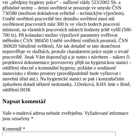
viz „předpisy hygieny práce“ – nařízení vlády 523/2002 Sb. a
příslušné normy – denní osvětlení se posuzuje ve smyslu ČSN
730580 (možnost dokladovat světelně – technickým výpočtem).
Umělé osvětlení pracoviště bez denního osvětlení musí mít
osvětlenost pracovních míst 300 lx ve všech bodech pracovní
místnosti, na vlastních pracovních místech hodnoty ještě vyšší (500-
700 lx). Při kolaudaci možno výpočtové parametry ověřovat
měřením ( ČSN 380450 Umělé osvětlení vnitřních prostorů, ČSN
360020 Sdružené světlení). Ale tak detailně se tato skutečnost
neprověřuje ve službách, protože charakterem práce nejde o trvalé
pracoviště. Jinak Vám doporučuji a je nutno s návrhem – nákres či
projektová dokumentace provozovny přijít na hygienickou stanici –
oddělení obecné a komunální hygieny, požádat o souhlasné
stanovisko s těmito prostory (pravděpodobně bude vyřizovat i
stavební úřad atd.). Na hygienické stanici se pak i konzultačním
způsobem doladí některé nedostatky. J.Derková, KHS Jmk v Brně,
oddělení HOK
Napsat komentář
Vaše e-mailová adresa nebude zveřejněna.
Vyžadované informace
jsou označeny
*
Komentář
*