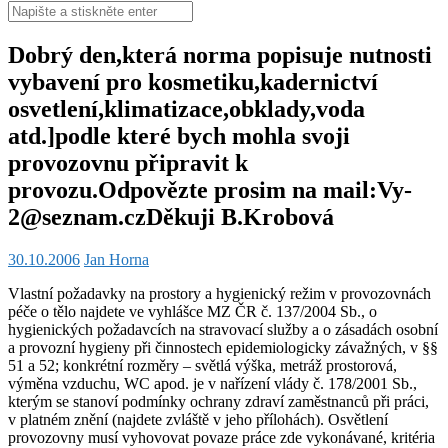
Hledat:
Dobrý den,která norma popisuje nutnosti
vybavení pro kosmetiku,kadernictví
osvetlení,klimatizace,obklady,voda
atd.]podle které bych mohla svoji
provozovnu připravit k
provozu.Odpovězte prosim na mail:Vy-
2@seznam.czDěkuji B.Krobová
30.10.2006
Jan Horna
Vlastní požadavky na prostory a hygienický režim v provozovnách
péče o tělo najdete ve vyhlášce MZ ČR č. 137/2004 Sb., o
hygienických požadavcích na stravovací služby a o zásadách osobní
a provozní hygieny při činnostech epidemiologicky závažných, v §§
51 a 52; konkrétní rozměry – světlá výška, metráž prostorová,
výměna vzduchu, WC apod. je v nařízení vlády č. 178/2001 Sb.,
kterým se stanoví podmínky ochrany zdraví zaměstnanců při práci,
v platném znění (najdete zvláště v jeho přílohách). Osvětlení
provozovny musí vyhovovat povaze práce zde vykonávané, kritéria