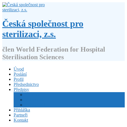
Přejít
k
obsahu
webu
Česká společnost pro
sterilizaci, z.s.
člen World Federation for Hospital
Sterilisation Sciences
Úvod
Poslání
Profil
Předsednictvo
Předpisy
Stanovy
Volební řád
Jednací řád
Přihláška
Partneři
Kontakt