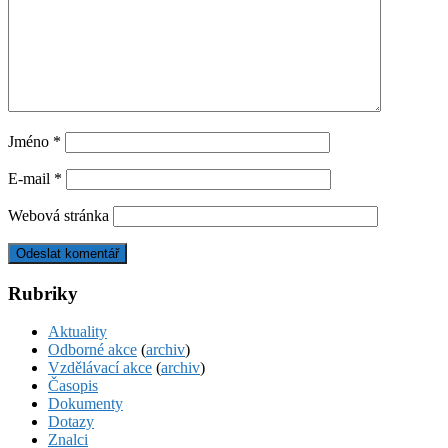
Jméno
*
E-mail
*
Webová stránka
Rubriky
Aktuality
Odborné akce
(
archiv
)
Vzdělávací akce
(
archiv
)
Časopis
Dokumenty
Dotazy
Znalci