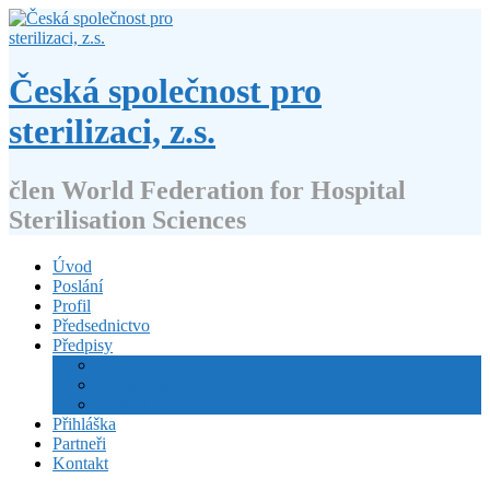
Přejít
k
obsahu
webu
Česká společnost pro
sterilizaci, z.s.
člen World Federation for Hospital
Sterilisation Sciences
Úvod
Poslání
Profil
Předsednictvo
Předpisy
Stanovy
Volební řád
Jednací řád
Přihláška
Partneři
Kontakt