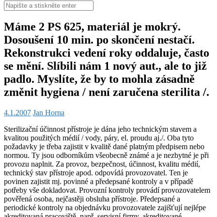
Hledat:
Máme 2 PS 625, materiál je mokrý.
Dosoušení 10 min. po skončení nestačí.
Rekonstrukci vedení roky oddaluje, často
se mění. Slíbili nám 1 nový aut., ale to již
padlo. Myslíte, že by to mohla zásadně
změnit hygiena / není zaručena sterilita /.
4.1.2007
Jan Horna
Sterilizační účinnost přístroje je dána jeho technickým stavem a
kvalitou použitých médií / vody, páry, el. proudu aj./. Oba tyto
požadavky je třeba zajistit v kvalitě dané platným předpisem nebo
normou. Ty jsou odborníkům všeobecně známé a je nezbytné je při
provozu naplnit. Za provoz, bezpečnost, účinnost, kvalitu médií,
technický stav přístroje apod. odpovídá provozovatel. Ten je
povinen zajistit mj. povinné a předepsané kontroly a v případě
potřeby vše dokladovat. Provozní kontroly provádí provozovatelem
pověřená osoba, nejčastěji obsluha přístroje. Předepsané a
periodické kontroly na objednávku provozovatele zajišťují nejlépe
akreditovaná pracoviště, např. servisní firmy, akreditované