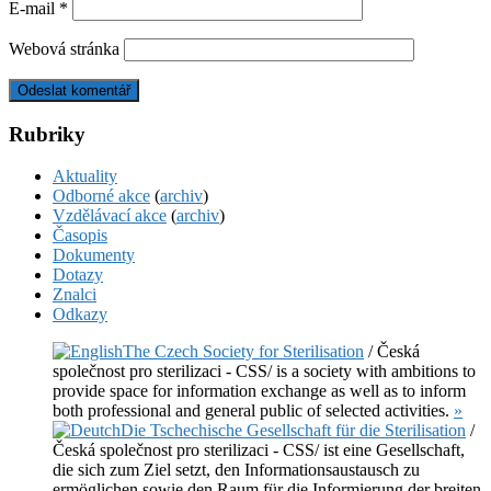
E-mail
*
Webová stránka
Rubriky
Aktuality
Odborné akce
(
archiv
)
Vzdělávací akce
(
archiv
)
Časopis
Dokumenty
Dotazy
Znalci
Odkazy
The Czech Society for Sterilisation
/ Česká
společnost pro sterilizaci - CSS/ is a society with ambitions to
provide space for information exchange as well as to inform
both professional and general public of selected activities.
»
Die Tschechische Gesellschaft für die Sterilisation
/
Česká společnost pro sterilizaci - CSS/ ist eine Gesellschaft,
die sich zum Ziel setzt, den Informationsaustausch zu
ermöglichen sowie den Raum für die Informierung der breiten