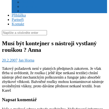
Stanovy
Volební řád
Jednací řád
Přihláška
Partneři
Kontakt
Hledat:
Musí být kontejner s nástroji vystlaný
rouškou ? Anna
20.2.2007
Jan Horna
Takový požadavek není v platných předpisech zakotven. Je však
třeba si uvědomit, že rouška ( ještě lépe netkaná textilie) chrání
nástroje před mechanickým poškozením a funguje jako absorbér
zbytkové vlhkosti. Balvněné roušky mohou kontaminovat nástroje
uvolněnými vlákny, proto dáváme přednost netkané textilii. Ivan
Kareš
Napsat komentář