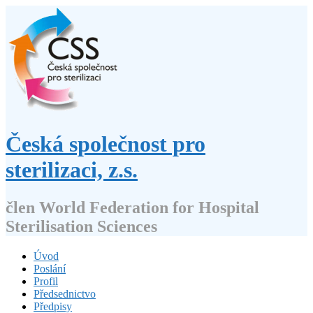
Přejít
k
obsahu
webu
Česká společnost pro
sterilizaci, z.s.
člen World Federation for Hospital
Sterilisation Sciences
Úvod
Poslání
Profil
Předsednictvo
Předpisy