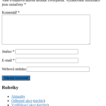
Vaše e-mailová adresa nebude zveřejněna.
Vyžadované informace
jsou označeny
*
Komentář
*
Jméno
*
E-mail
*
Webová stránka
Rubriky
Aktuality
Odborné akce
(
archiv
)
Vzdělávací akce
(
archiv
)