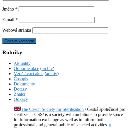
Jméno
*
E-mail
*
Webová stránka
Rubriky
Aktuality
Odborné akce
(
archiv
)
Vzdělávací akce
(
archiv
)
Časopis
Dokumenty
Dotazy
Znalci
Odkazy
The Czech Society for Sterilisation
/ Česká společnost pro
sterilizaci - CSS/ is a society with ambitions to provide space
for information exchange as well as to inform both
professional and general public of selected activities.
»