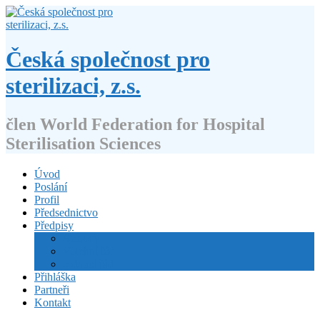
Přejít
k
obsahu
webu
Česká společnost pro
sterilizaci, z.s.
člen World Federation for Hospital
Sterilisation Sciences
Úvod
Poslání
Profil
Předsednictvo
Předpisy
Stanovy
Volební řád
Jednací řád
Přihláška
Partneři
Kontakt