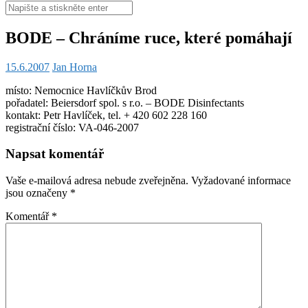
Hledat:
BODE – Chráníme ruce, které pomáhají
15.6.2007
Jan Horna
místo: Nemocnice Havlíčkův Brod
pořadatel: Beiersdorf spol. s r.o. – BODE Disinfectants
kontakt: Petr Havlíček, tel. + 420 602 228 160
registrační číslo: VA-046-2007
Napsat komentář
Vaše e-mailová adresa nebude zveřejněna.
Vyžadované informace
jsou označeny
*
Komentář
*