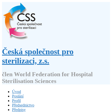
Přejít
k
obsahu
webu
Česká společnost pro
sterilizaci, z.s.
člen World Federation for Hospital
Sterilisation Sciences
Úvod
Poslání
Profil
Předsednictvo
Předpisy