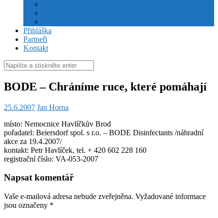
Stanovy
Volební řád
Jednací řád
Přihláška
Partneři
Kontakt
Hledat:
BODE – Chráníme ruce, které pomáhají
25.6.2007
Jan Horna
místo: Nemocnice Havlíčkův Brod
pořadatel: Beiersdorf spol. s r.o. – BODE Disinfectants /náhradní
akce za 19.4.2007/
kontakt: Petr Havlíček, tel. + 420 602 228 160
registrační číslo: VA-053-2007
Napsat komentář
Vaše e-mailová adresa nebude zveřejněna.
Vyžadované informace
jsou označeny
*