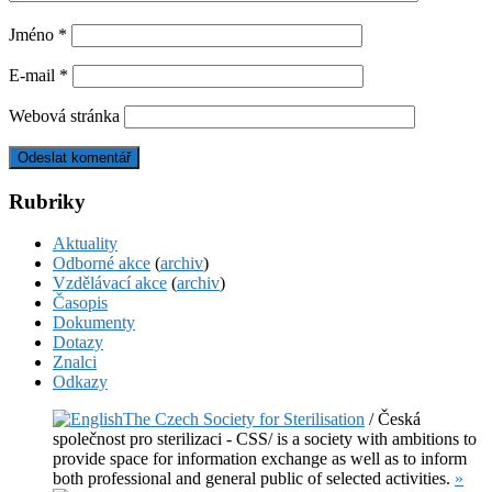
Jméno
*
E-mail
*
Webová stránka
Rubriky
Aktuality
Odborné akce
(
archiv
)
Vzdělávací akce
(
archiv
)
Časopis
Dokumenty
Dotazy
Znalci
Odkazy
The Czech Society for Sterilisation
/ Česká
společnost pro sterilizaci - CSS/ is a society with ambitions to
provide space for information exchange as well as to inform
both professional and general public of selected activities.
»