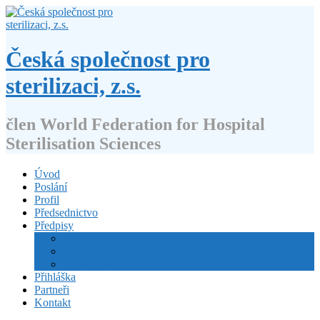
Přejít
k
obsahu
webu
Česká společnost pro
sterilizaci, z.s.
člen World Federation for Hospital
Sterilisation Sciences
Úvod
Poslání
Profil
Předsednictvo
Předpisy
Stanovy
Volební řád
Jednací řád
Přihláška
Partneři
Kontakt