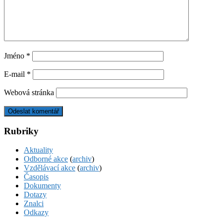
Jméno
*
E-mail
*
Webová stránka
Rubriky
Aktuality
Odborné akce
(
archiv
)
Vzdělávací akce
(
archiv
)
Časopis
Dokumenty
Dotazy
Znalci
Odkazy