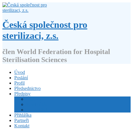
Přejít
k
obsahu
webu
Česká společnost pro
sterilizaci, z.s.
člen World Federation for Hospital
Sterilisation Sciences
Úvod
Poslání
Profil
Předsednictvo
Předpisy
Stanovy
Volební řád
Jednací řád
Přihláška
Partneři
Kontakt