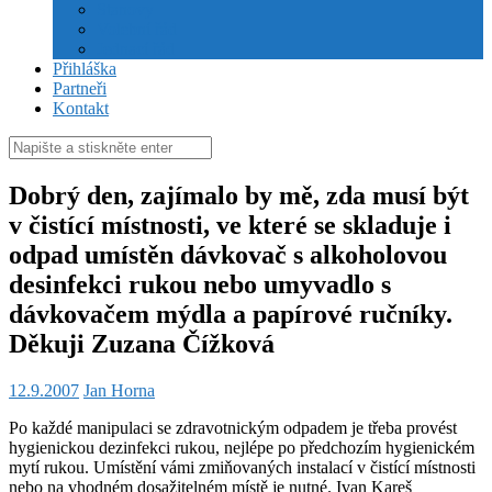
Stanovy
Volební řád
Jednací řád
Přihláška
Partneři
Kontakt
Hledat:
Dobrý den, zajímalo by mě, zda musí být
v čistící místnosti, ve které se skladuje i
odpad umístěn dávkovač s alkoholovou
desinfekci rukou nebo umyvadlo s
dávkovačem mýdla a papírové ručníky.
Děkuji Zuzana Čížková
12.9.2007
Jan Horna
Po každé manipulaci se zdravotnickým odpadem je třeba provést
hygienickou dezinfekci rukou, nejlépe po předchozím hygienickém
mytí rukou. Umístění vámi zmiňovaných instalací v čistící místnosti
nebo na vhodném dosažitelném místě je nutné. Ivan Kareš