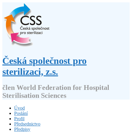
Přejít
k
obsahu
webu
Česká společnost pro
sterilizaci, z.s.
člen World Federation for Hospital
Sterilisation Sciences
Úvod
Poslání
Profil
Předsednictvo
Předpisy