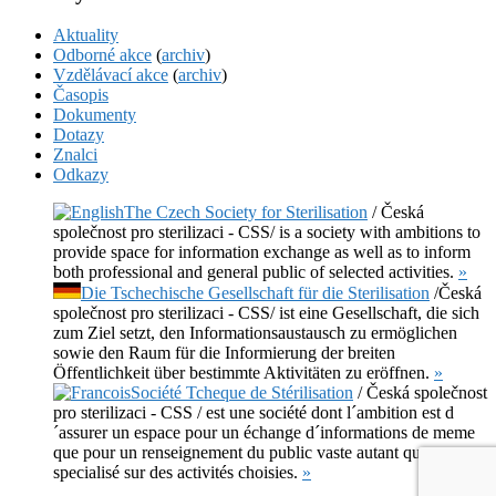
Aktuality
Odborné akce
(
archiv
)
Vzdělávací akce
(
archiv
)
Časopis
Dokumenty
Dotazy
Znalci
Odkazy
The Czech Society for Sterilisation
/ Česká
společnost pro sterilizaci - CSS/ is a society with ambitions to
provide space for information exchange as well as to inform
both professional and general public of selected activities.
»
Die Tschechische Gesellschaft für die Sterilisation
/Česká
společnost pro sterilizaci - CSS/ ist eine Gesellschaft, die sich
zum Ziel setzt, den Informationsaustausch zu ermöglichen
sowie den Raum für die Informierung der breiten
Öffentlichkeit über bestimmte Aktivitäten zu eröffnen.
»
Société Tcheque de Stérilisation
/ Česká společnost
pro sterilizaci - CSS / est une société dont l´ambition est d
´assurer un espace pour un échange d´informations de meme
que pour un renseignement du public vaste autant que
specialisé sur des activités choisies.
»