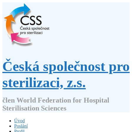
Přejít
k
obsahu
webu
Česká společnost pro
sterilizaci, z.s.
člen World Federation for Hospital
Sterilisation Sciences
Úvod
Poslání
Profil