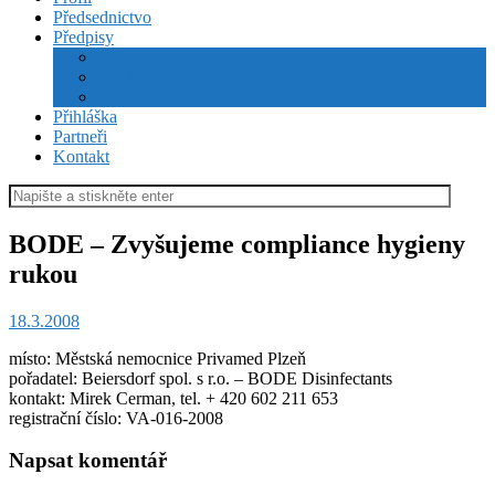
Předsednictvo
Předpisy
Stanovy
Volební řád
Jednací řád
Přihláška
Partneři
Kontakt
Hledat:
BODE – Zvyšujeme compliance hygieny
rukou
18.3.2008
místo: Městská nemocnice Privamed Plzeň
pořadatel: Beiersdorf spol. s r.o. – BODE Disinfectants
kontakt: Mirek Cerman, tel. + 420 602 211 653
registrační číslo: VA-016-2008
Napsat komentář