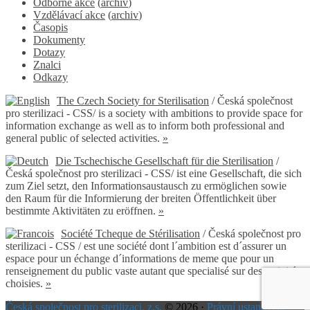
Odborné akce
(
archiv
)
Vzdělávací akce
(
archiv
)
Časopis
Dokumenty
Dotazy
Znalci
Odkazy
The Czech Society for Sterilisation
/ Česká společnost
pro sterilizaci - CSS/ is a society with ambitions to provide space for
information exchange as well as to inform both professional and
general public of selected activities.
»
Die Tschechische Gesellschaft für die Sterilisation
/
Česká společnost pro sterilizaci - CSS/ ist eine Gesellschaft, die sich
zum Ziel setzt, den Informationsaustausch zu ermöglichen sowie
den Raum für die Informierung der breiten Öffentlichkeit über
bestimmte Aktivitäten zu eröffnen.
»
Société Tcheque de Stérilisation
/ Česká společnost pro
sterilizaci - CSS / est une société dont l´ambition est d´assurer un
espace pour un échange d´informations de meme que pour un
renseignement du public vaste autant que specialisé sur des activités
choisies.
»
Česká společnost pro sterilizaci, z.s.
© 2026 ·
Právní ustanovení