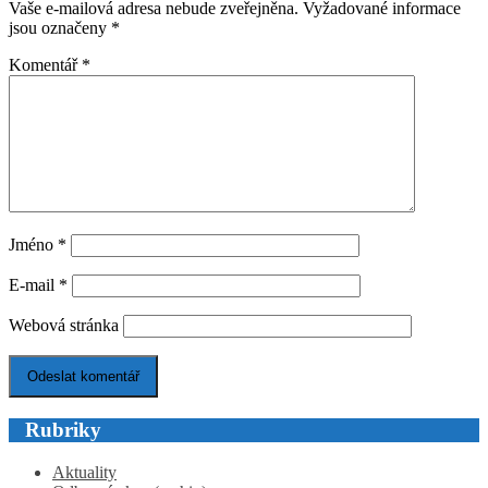
Vaše e-mailová adresa nebude zveřejněna.
Vyžadované informace
jsou označeny
*
Komentář
*
Jméno
*
E-mail
*
Webová stránka
Rubriky
Aktuality