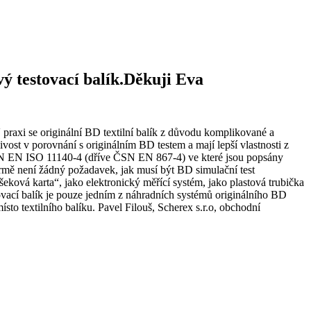
vý testovací balík.Děkuji Eva
V praxi se originální BD textilní balík z důvodu komplikované a
ivost v porovnání s originálním BD testem a mají lepší vlastnosti z
a ČSN EN ISO 11140-4 (dříve ČSN EN 867-4) ve které jsou popsány
normě není žádný požadavek, jak musí být BD simulační test
šeková karta“, jako elektronický měřící systém, jako plastová trubička
vací balík je pouze jedním z náhradních systémů originálního BD
o textilního balíku. Pavel Filouš, Scherex s.r.o, obchodní