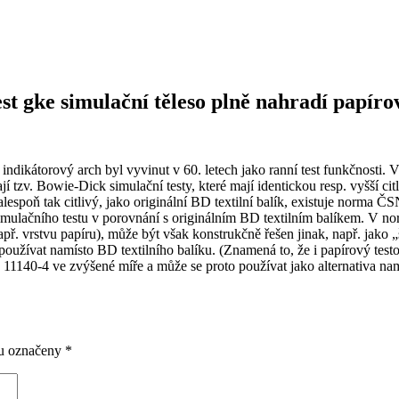
est gke simulační těleso plně nahradí papíro
 indikátorový arch byl vyvinut v 60. letech jako ranní test funkčnosti. 
tzv. Bowie-Dick simulační testy, které mají identickou resp. vyšší citl
 alespoň tak citlivý, jako originální BD textilní balík, existuje norm
 simulačního testu v porovnání s originálním BD textilním balíkem. V 
př. vrstvu papíru), může být však konstrukčně řešen jinak, např. jako „
užívat namísto BD textilního balíku. (Znamená to, že i papírový testo
140-4 ve zvýšené míře a může se proto používat jako alternativa namíst
ou označeny
*