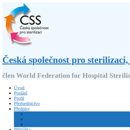
Přejít
k
obsahu
webu
Česká společnost pro sterilizaci, 
člen World Federation for Hospital Sterili
Úvod
Poslání
Profil
Předsednictvo
Předpisy
Stanovy
Volební řád
Jednací řád
Přihláška