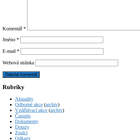
Komentář
*
Jméno
*
E-mail
*
Webová stránka
Rubriky
Aktuality
Odborné akce
(
archiv
)
Vzdělávací akce
(
archiv
)
Časopis
Dokumenty
Dotazy
Znalci
Odkazy