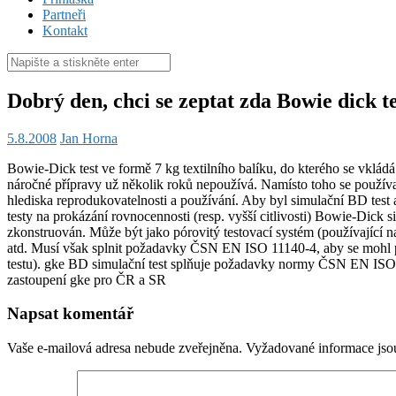
Partneři
Kontakt
Hledat:
Dobrý den, chci se zeptat zda Bowie dick t
5.8.2008
Jan Horna
Bowie-Dick test ve formě 7 kg textilního balíku, do kterého se vkládá
náročné přípravy už několik roků nepoužívá. Namísto toho se používají 
hlediska reprodukovatelnosti a používání. Aby byl simulační BD test
testy na prokázání rovnocennosti (resp. vyšší citlivosti) Bowie-Dick
zkonstruován. Může být jako pórovitý testovací systém (používající na
atd. Musí však splnit požadavky ČSN EN ISO 11140-4, aby se mohl po
testu). gke BD simulační test splňuje požadavky normy ČSN EN ISO 11
zastoupení gke pro ČR a SR
Napsat komentář
Vaše e-mailová adresa nebude zveřejněna.
Vyžadované informace js