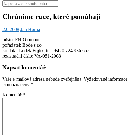
Hledat:
Chráníme ruce, které pomáhají
2.9.2008
Jan Horna
místo: FN Olomouc
pořadatel: Bode s.r.o.
kontakt: Luděk Fojtík, tel.: +420 724 936 652
registrační číslo: VA-051-2008
Napsat komentář
Vaše e-mailová adresa nebude zveřejněna.
Vyžadované informace
jsou označeny
*
Komentář
*