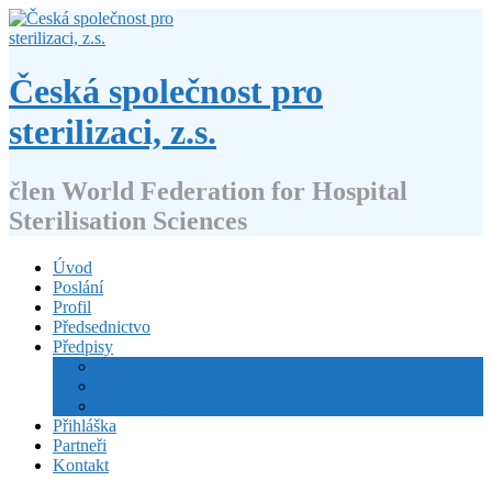
Přejít
k
obsahu
webu
Česká společnost pro
sterilizaci, z.s.
člen World Federation for Hospital
Sterilisation Sciences
Úvod
Poslání
Profil
Předsednictvo
Předpisy
Stanovy
Volební řád
Jednací řád
Přihláška
Partneři
Kontakt