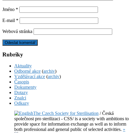
Jméno
*
E-mail
*
Webová stránka
Rubriky
Aktuality
Odborné akce
(
archiv
)
Vzdělávací akce
(
archiv
)
Časopis
Dokumenty
Dotazy
Znalci
Odkazy
The Czech Society for Sterilisation
/ Česká
společnost pro sterilizaci - CSS/ is a society with ambitions to
provide space for information exchange as well as to inform
both professional and general public of selected activities.
»