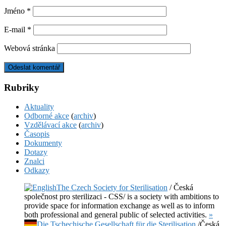
Jméno
*
E-mail
*
Webová stránka
Rubriky
Aktuality
Odborné akce
(
archiv
)
Vzdělávací akce
(
archiv
)
Časopis
Dokumenty
Dotazy
Znalci
Odkazy
The Czech Society for Sterilisation
/ Česká
společnost pro sterilizaci - CSS/ is a society with ambitions to
provide space for information exchange as well as to inform
both professional and general public of selected activities.
»
Die Tschechische Gesellschaft für die Sterilisation
/Česká