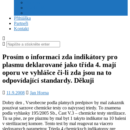
Stanovy
Volební řád
Jednací řád
Přihláška
Partneři
Kontakt
Hledat:
Prosím o informaci zda indikátory pro
plasmu deklarované jako třída 4. mají
oporu ve vyhlášce či-li zda jsou na to
odpovídající standardy. Děkuji
11.9.2008
Jan Horna
Dobry den , Vseobecne podla platnych predpisov by mal zakaznik
pouzivat sarzove chemicke testy co najvyssej triedy. To znamena
podla vyhlasky 195/2005 Sb., Cast V.3 – chemicke testy sterilizace.
Tu sa pise, ze pre plazmu by mal byt 1 takyto indikator na 10 baleni
v sterilizacnej komore. Tento test by mal reagovat na viacero
sledovanych parametrov Trieda 4 chemickych indikatorov pre