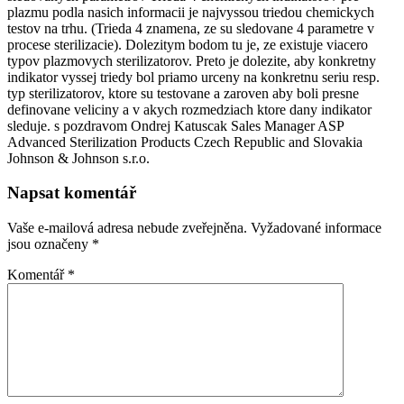
plazmu podla nasich informacii je najvyssou triedou chemickych
testov na trhu. (Trieda 4 znamena, ze su sledovane 4 parametre v
procese sterilizacie). Dolezitym bodom tu je, ze existuje viacero
typov plazmovych sterilizatorov. Preto je dolezite, aby konkretny
indikator vyssej triedy bol priamo urceny na konkretnu seriu resp.
typ sterilizatorov, ktore su testovane a zaroven aby boli presne
definovane veliciny a v akych rozmedziach ktore dany indikator
sleduje. s pozdravom Ondrej Katuscak Sales Manager ASP
Advanced Sterilization Products Czech Republic and Slovakia
Johnson & Johnson s.r.o.
Napsat komentář
Vaše e-mailová adresa nebude zveřejněna.
Vyžadované informace
jsou označeny
*
Komentář
*