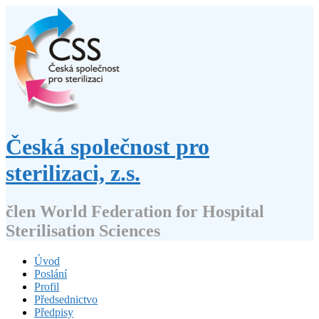
Přejít
k
obsahu
webu
Česká společnost pro
sterilizaci, z.s.
člen World Federation for Hospital
Sterilisation Sciences
Úvod
Poslání
Profil
Předsednictvo
Předpisy