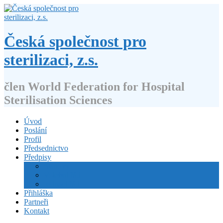
Přejít
k
obsahu
webu
Česká společnost pro
sterilizaci, z.s.
člen World Federation for Hospital
Sterilisation Sciences
Úvod
Poslání
Profil
Předsednictvo
Předpisy
Stanovy
Volební řád
Jednací řád
Přihláška
Partneři
Kontakt