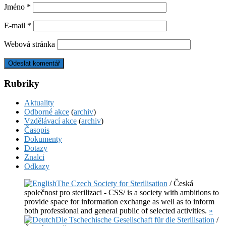
Jméno
*
E-mail
*
Webová stránka
Rubriky
Aktuality
Odborné akce
(
archiv
)
Vzdělávací akce
(
archiv
)
Časopis
Dokumenty
Dotazy
Znalci
Odkazy
The Czech Society for Sterilisation
/ Česká
společnost pro sterilizaci - CSS/ is a society with ambitions to
provide space for information exchange as well as to inform
both professional and general public of selected activities.
»
Die Tschechische Gesellschaft für die Sterilisation
/