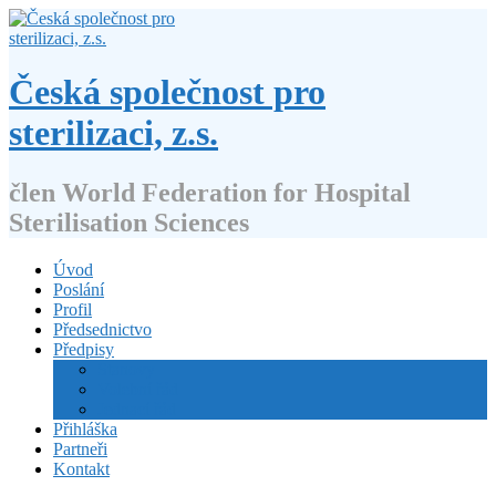
Přejít
k
obsahu
webu
Česká společnost pro
sterilizaci, z.s.
člen World Federation for Hospital
Sterilisation Sciences
Úvod
Poslání
Profil
Předsednictvo
Předpisy
Stanovy
Volební řád
Jednací řád
Přihláška
Partneři
Kontakt