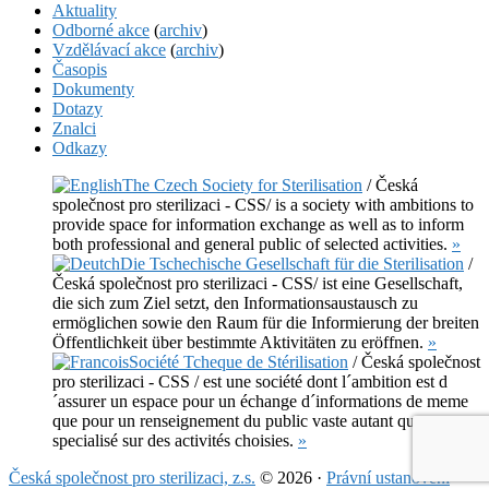
Aktuality
Odborné akce
(
archiv
)
Vzdělávací akce
(
archiv
)
Časopis
Dokumenty
Dotazy
Znalci
Odkazy
The Czech Society for Sterilisation
/ Česká
společnost pro sterilizaci - CSS/ is a society with ambitions to
provide space for information exchange as well as to inform
both professional and general public of selected activities.
»
Die Tschechische Gesellschaft für die Sterilisation
/
Česká společnost pro sterilizaci - CSS/ ist eine Gesellschaft,
die sich zum Ziel setzt, den Informationsaustausch zu
ermöglichen sowie den Raum für die Informierung der breiten
Öffentlichkeit über bestimmte Aktivitäten zu eröffnen.
»
Société Tcheque de Stérilisation
/ Česká společnost
pro sterilizaci - CSS / est une société dont l´ambition est d
´assurer un espace pour un échange d´informations de meme
que pour un renseignement du public vaste autant que
specialisé sur des activités choisies.
»
Česká společnost pro sterilizaci, z.s.
© 2026 ·
Právní ustanovení