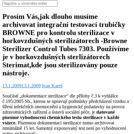
Hledat:
Prosím Vás,jak dlouho musíme
archivovat integrační testovací trubičky
BROWNE pro kontrolu sterilizace v
horkovzdušných sterilizátorech -Browne
Sterilizer Control Tubes 7303. Používíme
je v horkovzdušných sterlizátorech
Sterimat,kde jsou sterilizovány pouze
nástroje.
13.1.2009
13.1.2009
Ivan Kareš
Součástí „dokumentace sterilizace“ dle přílohy č.3 k vyhlášce
č.195/2005 Sb., kterou se upravují podmínky předcházení vzniku a
šíření infekčních onemocnění a hygienické požadavky na provoz
zdravotnických zařízení a ústavů sociální péče, je
datované
písemné vyhodnocení chemického testu sterilizace v každé
vsázce.
Písemnou dokumentaci sterilizace nutno archivovat
minimálně 15 let. Samotný exponovaný test není po vyhodnocení
nutno archivovat!