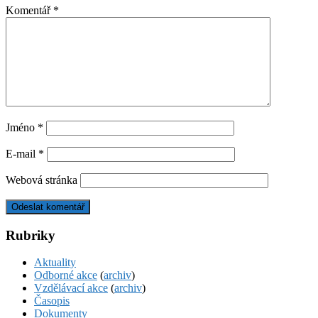
Komentář
*
Jméno
*
E-mail
*
Webová stránka
Rubriky
Aktuality
Odborné akce
(
archiv
)
Vzdělávací akce
(
archiv
)
Časopis
Dokumenty