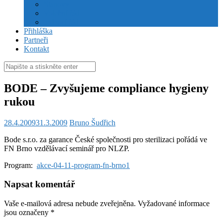
Stanovy
Volební řád
Jednací řád
Přihláška
Partneři
Kontakt
Hledat:
BODE – Zvyšujeme compliance hygieny
rukou
28.4.2009
31.3.2009
Bruno Šudřich
Bode s.r.o. za garance České společnosti pro sterilizaci pořádá ve
FN Brno vzdělávací seminář pro NLZP.
Program:
akce-04-11-program-fn-brno1
Napsat komentář
Vaše e-mailová adresa nebude zveřejněna.
Vyžadované informace
jsou označeny
*