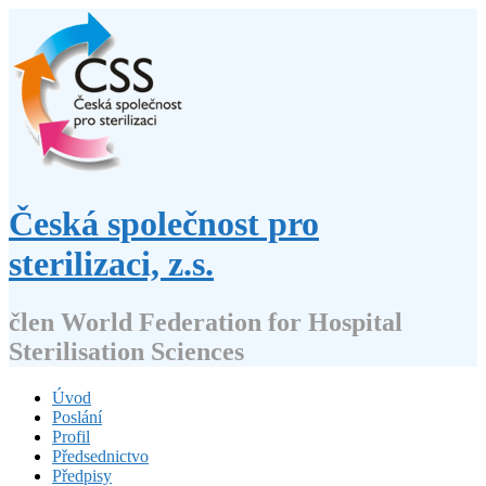
Přejít
k
obsahu
webu
Česká společnost pro
sterilizaci, z.s.
člen World Federation for Hospital
Sterilisation Sciences
Úvod
Poslání
Profil
Předsednictvo
Předpisy