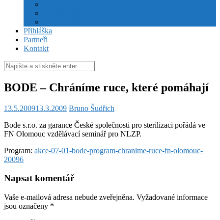
Stanovy
Volební řád
Jednací řád
Přihláška
Partneři
Kontakt
Hledat:
BODE – Chráníme ruce, které pomáhají
13.5.2009
13.3.2009
Bruno Šudřich
Bode s.r.o. za garance České společnosti pro sterilizaci pořádá ve
FN Olomouc vzdělávací seminář pro NLZP.
Program:
akce-07-01-bode-program-chranime-ruce-fn-olomouc-
20096
Napsat komentář
Vaše e-mailová adresa nebude zveřejněna.
Vyžadované informace
jsou označeny
*