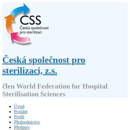
Přejít
k
obsahu
webu
Česká společnost pro
sterilizaci, z.s.
člen World Federation for Hospital
Sterilisation Sciences
Úvod
Poslání
Profil
Předsednictvo
Předpisy