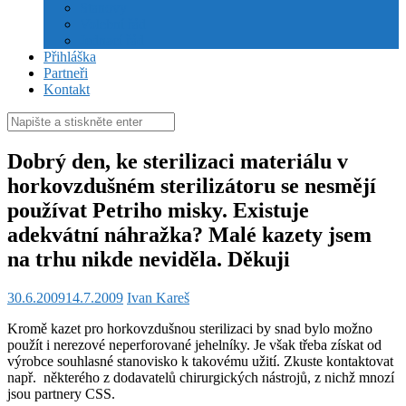
Stanovy
Volební řád
Jednací řád
Přihláška
Partneři
Kontakt
Hledat:
Dobrý den, ke sterilizaci materiálu v
horkovzdušném sterilizátoru se nesmějí
používat Petriho misky. Existuje
adekvátní náhražka? Malé kazety jsem
na trhu nikde neviděla. Děkuji
30.6.2009
14.7.2009
Ivan Kareš
Kromě kazet pro horkovzdušnou sterilizaci by snad bylo možno
použít i nerezové neperforované jehelníky. Je však třeba získat od
výrobce souhlasné stanovisko k takovému užití. Zkuste kontaktovat
např. některého z dodavatelů chirurgických nástrojů, z nichž mnozí
jsou partnery CSS.