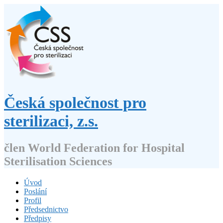
Přejít
k
obsahu
webu
Česká společnost pro
sterilizaci, z.s.
člen World Federation for Hospital
Sterilisation Sciences
Úvod
Poslání
Profil
Předsednictvo
Předpisy