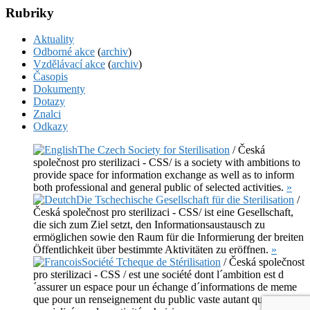
Rubriky
Aktuality
Odborné akce
(
archiv
)
Vzdělávací akce
(
archiv
)
Časopis
Dokumenty
Dotazy
Znalci
Odkazy
The Czech Society for Sterilisation
/ Česká
společnost pro sterilizaci - CSS/ is a society with ambitions to
provide space for information exchange as well as to inform
both professional and general public of selected activities.
»
Die Tschechische Gesellschaft für die Sterilisation
/
Česká společnost pro sterilizaci - CSS/ ist eine Gesellschaft,
die sich zum Ziel setzt, den Informationsaustausch zu
ermöglichen sowie den Raum für die Informierung der breiten
Öffentlichkeit über bestimmte Aktivitäten zu eröffnen.
»
Société Tcheque de Stérilisation
/ Česká společnost
pro sterilizaci - CSS / est une société dont l´ambition est d
´assurer un espace pour un échange d´informations de meme
que pour un renseignement du public vaste autant que