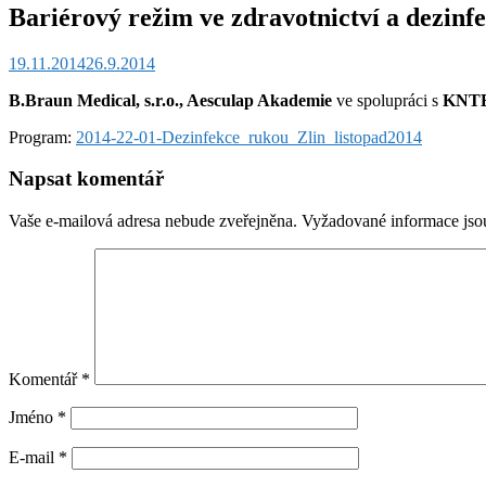
Bariérový režim ve zdravotnictví a dezinf
19.11.2014
26.9.2014
B.Braun Medical, s.r.o., Aesculap Akademie
ve spolupráci s
KNTB,
Program:
2014-22-01-Dezinfekce_rukou_Zlin_listopad2014
Napsat komentář
Vaše e-mailová adresa nebude zveřejněna.
Vyžadované informace js
Komentář
*
Jméno
*
E-mail
*