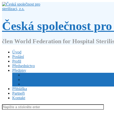
Přejít
k
obsahu
webu
Česká společnost pro s
člen World Federation for Hospital Sterili
Úvod
Poslání
Profil
Předsednictvo
Předpisy
Stanovy
Volební řád
Jednací řád
Přihláška
Partneři
Kontakt
Hledat: