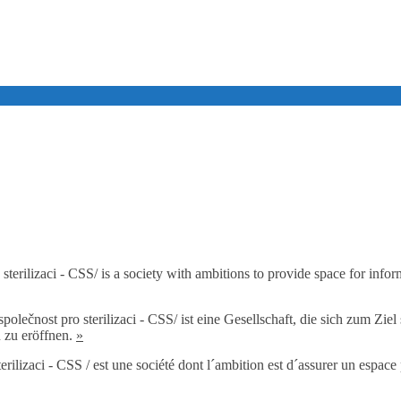
sterilizaci - CSS/ is a society with ambitions to provide space for info
polečnost pro sterilizaci - CSS/ ist eine Gesellschaft, die sich zum Zi
n zu eröffnen.
»
terilizaci - CSS / est une société dont l´ambition est d´assurer un es