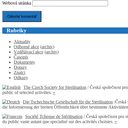
Webová stránka
Rubriky
Aktuality
Odborné akce
(
archiv
)
Vzdělávací akce
(
archiv
)
Časopis
Dokumenty
Dotazy
Znalci
Odkazy
The Czech Society for Sterilisation
/ Česká společnost pro 
public of selected activities.
»
Die Tschechische Gesellschaft für die Sterilisation
/Česká s
die Informierung der breiten Öffentlichkeit über bestimmte Aktivitäte
Société Tcheque de Stérilisation
/ Česká společnost pro s
du public vaste autant que specialisé sur des activités choisies.
»