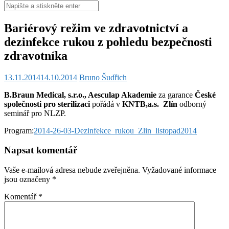
Hledat:
Bariérový režim ve zdravotnictví a
dezinfekce rukou z pohledu bezpečnosti
zdravotníka
13.11.2014
14.10.2014
Bruno Šudřich
B.Braun Medical, s.r.o., Aesculap Akademie
za garance
České
společnosti pro sterilizaci
pořádá v
KNTB,a.s. Zlín
odborný
seminář pro NLZP.
Program:
2014-26-03-Dezinfekce_rukou_Zlin_listopad2014
Napsat komentář
Vaše e-mailová adresa nebude zveřejněna.
Vyžadované informace
jsou označeny
*
Komentář
*