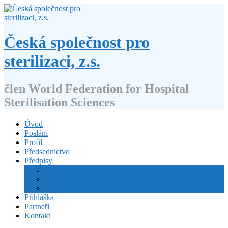
Přejít
k
obsahu
webu
Česká společnost pro
sterilizaci, z.s.
člen World Federation for Hospital
Sterilisation Sciences
Úvod
Poslání
Profil
Předsednictvo
Předpisy
Stanovy
Volební řád
Jednací řád
Přihláška
Partneři
Kontakt