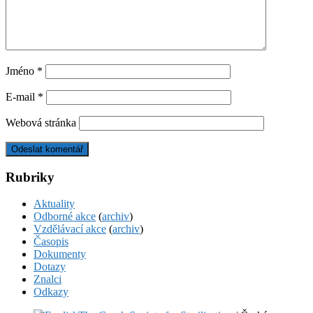
Jméno
*
E-mail
*
Webová stránka
Rubriky
Aktuality
Odborné akce
(
archiv
)
Vzdělávací akce
(
archiv
)
Časopis
Dokumenty
Dotazy
Znalci
Odkazy