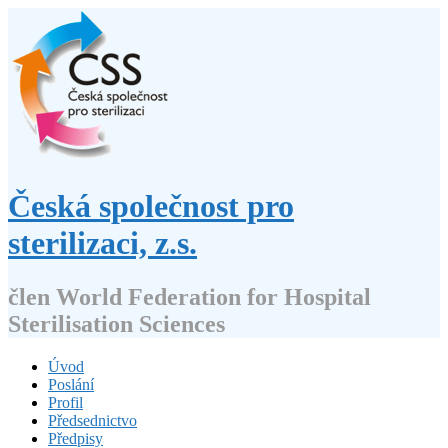
Přejít
k
obsahu
webu
Česká společnost pro
sterilizaci, z.s.
člen World Federation for Hospital
Sterilisation Sciences
Úvod
Poslání
Profil
Předsednictvo
Předpisy