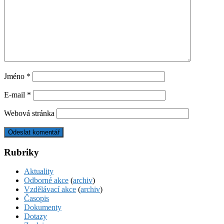
Jméno
*
E-mail
*
Webová stránka
Rubriky
Aktuality
Odborné akce
(
archiv
)
Vzdělávací akce
(
archiv
)
Časopis
Dokumenty
Dotazy