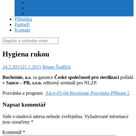
Stanovy
Volební řád
Jednací řád
Přihláška
Partneři
Kontakt
Hledat:
Hygiena rukou
24.2.2015
21.1.2015
Bruno Šudřich
Bochemie, a.s.
za garance
České společnosti pro sterilizaci
pořádá
v
Sanco – PB, s.r.o.
odborný seminář pro NLZP.
Pozvánka a program:
Akce-05-04-Bochemie-Pozvánka Příbram 2
Napsat komentář
Vaše e-mailová adresa nebude zveřejněna.
Vyžadované informace
jsou označeny
*
Komentář
*