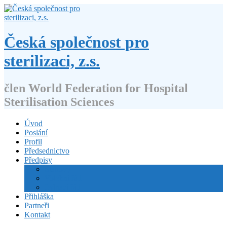
Přejít
k
obsahu
webu
Česká společnost pro
sterilizaci, z.s.
člen World Federation for Hospital
Sterilisation Sciences
Úvod
Poslání
Profil
Předsednictvo
Předpisy
Stanovy
Volební řád
Jednací řád
Přihláška
Partneři
Kontakt