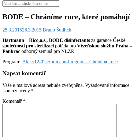
Hledat:
BODE – Chráníme ruce, které pomáhají
25.3.2015
26.3.2015
Bruno Šudřich
Hartmann – Rico,a.s., BODE disinfectants
za garance
České
společnosti pro sterilizaci
pořádá pro
Vězeňskou službu Praha –
Pankrác
odborný seminá pro NLZP.
Program:
Akce-12-02-Hartmann-Program – Chráníme ruce
Napsat komentář
Vaše e-mailová adresa nebude zveřejněna.
Vyžadované informace
jsou označeny
*
Komentář
*