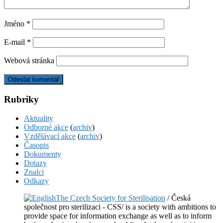
Jméno
*
E-mail
*
Webová stránka
Rubriky
Aktuality
Odborné akce
(
archiv
)
Vzdělávací akce
(
archiv
)
Časopis
Dokumenty
Dotazy
Znalci
Odkazy
The Czech Society for Sterilisation
/ Česká
společnost pro sterilizaci - CSS/ is a society with ambitions to
provide space for information exchange as well as to inform