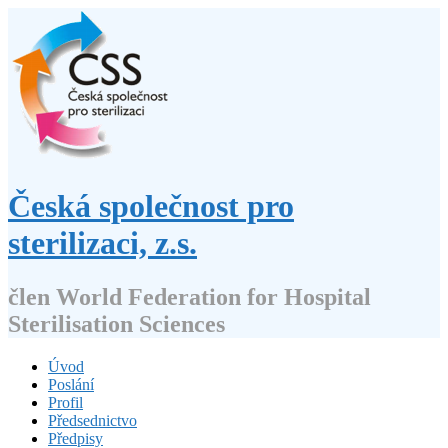
Přejít
k
obsahu
webu
Česká společnost pro
sterilizaci, z.s.
člen World Federation for Hospital
Sterilisation Sciences
Úvod
Poslání
Profil
Předsednictvo
Předpisy