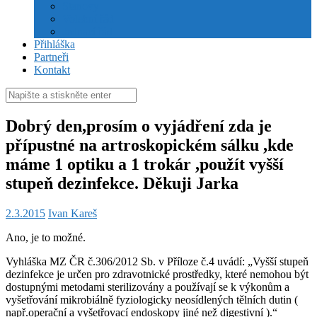
Stanovy
Volební řád
Jednací řád
Přihláška
Partneři
Kontakt
Hledat:
Dobrý den,prosím o vyjádření zda je
přípustné na artroskopickém sálku ,kde
máme 1 optiku a 1 trokár ,použít vyšší
stupeň dezinfekce. Děkuji Jarka
2.3.2015
Ivan Kareš
Ano, je to možné.
Vyhláška MZ ČR č.306/2012 Sb. v Příloze č.4 uvádí: „Vyšší stupeň
dezinfekce je určen pro zdravotnické prostředky, které nemohou být
dostupnými metodami sterilizovány a používají se k výkonům a
vyšetřování mikrobiálně fyziologicky neosídlených tělních dutin (
např.operační a vyšetřovací endoskopy jiné než digestivní ).“