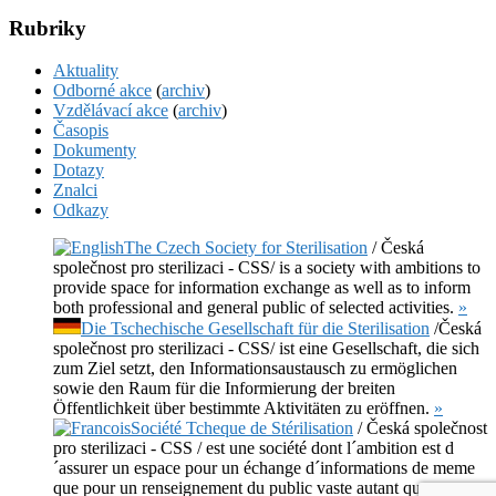
Rubriky
Aktuality
Odborné akce
(
archiv
)
Vzdělávací akce
(
archiv
)
Časopis
Dokumenty
Dotazy
Znalci
Odkazy
The Czech Society for Sterilisation
/ Česká
společnost pro sterilizaci - CSS/ is a society with ambitions to
provide space for information exchange as well as to inform
both professional and general public of selected activities.
»
Die Tschechische Gesellschaft für die Sterilisation
/Česká
společnost pro sterilizaci - CSS/ ist eine Gesellschaft, die sich
zum Ziel setzt, den Informationsaustausch zu ermöglichen
sowie den Raum für die Informierung der breiten
Öffentlichkeit über bestimmte Aktivitäten zu eröffnen.
»
Société Tcheque de Stérilisation
/ Česká společnost
pro sterilizaci - CSS / est une société dont l´ambition est d
´assurer un espace pour un échange d´informations de meme
que pour un renseignement du public vaste autant que