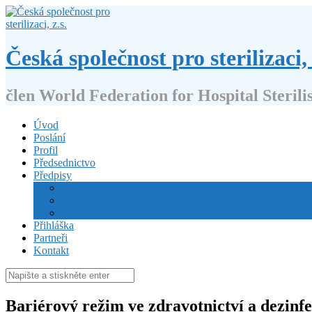
Přejít
k
obsahu
webu
Česká společnost pro sterilizaci, 
člen World Federation for Hospital Sterili
Úvod
Poslání
Profil
Předsednictvo
Předpisy
Stanovy
Volební řád
Jednací řád
Přihláška
Partneři
Kontakt
Hledat:
Bariérový režim ve zdravotnictví a dezinf