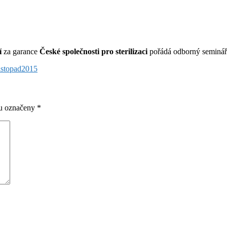
í
za garance
České společnosti pro sterilizaci
pořádá odborný seminá
istopad2015
ou označeny
*