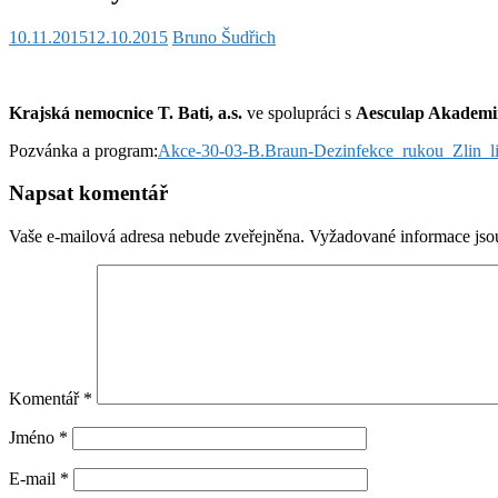
10.11.2015
12.10.2015
Bruno Šudřich
Krajská nemocnice T. Bati, a.s.
ve spolupráci s
Aesculap Akademi
Pozvánka a program:
Akce-30-03-B.Braun-Dezinfekce_rukou_Zlin_l
Napsat komentář
Vaše e-mailová adresa nebude zveřejněna.
Vyžadované informace js
Komentář
*
Jméno
*
E-mail
*