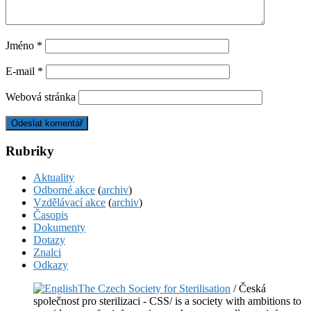
Jméno
*
E-mail
*
Webová stránka
Rubriky
Aktuality
Odborné akce
(
archiv
)
Vzdělávací akce
(
archiv
)
Časopis
Dokumenty
Dotazy
Znalci
Odkazy
The Czech Society for Sterilisation
/ Česká
společnost pro sterilizaci - CSS/ is a society with ambitions to