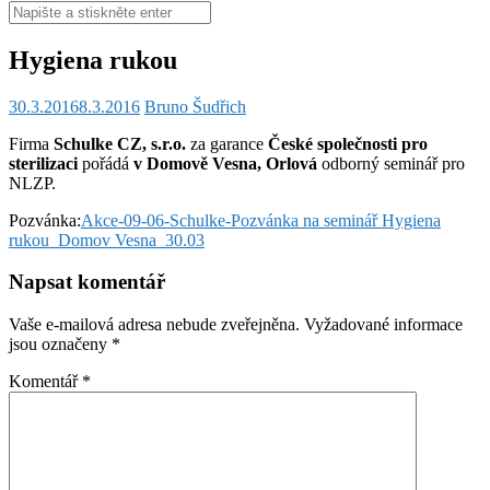
Hledat:
Hygiena rukou
30.3.2016
8.3.2016
Bruno Šudřich
Firma
Schulke CZ, s.r.o.
za garance
České společnosti pro
sterilizaci
pořádá
v Domově Vesna, Orlová
odborný seminář pro
NLZP.
Pozvánka:
Akce-09-06-Schulke-Pozvánka na seminář Hygiena
rukou_Domov Vesna_30.03
Napsat komentář
Vaše e-mailová adresa nebude zveřejněna.
Vyžadované informace
jsou označeny
*
Komentář
*