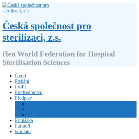
Přejít
k
obsahu
webu
Česká společnost pro
sterilizaci, z.s.
člen World Federation for Hospital
Sterilisation Sciences
Úvod
Poslání
Profil
Předsednictvo
Předpisy
Stanovy
Volební řád
Jednací řád
Přihláška
Partneři
Kontakt