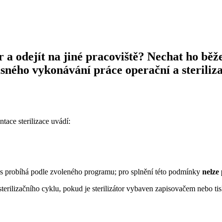
 a odejít na jiné pracoviště? Nechat ho bě
sného vykonávání práce operační a steriliz
ace sterilizace uvádí:
klus probíhá podle zvoleného programu; pro splnění této podmínky
nelze 
terilizačního cyklu, pokud je sterilizátor vybaven zapisovačem nebo t