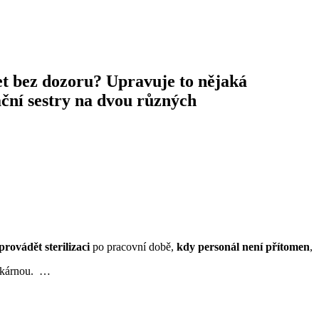
žet bez dozoru? Upravuje to nějaká
ační sestry na dvou různých
provádět sterilizaci
po pracovní době,
kdy personál není přítomen
,
iskárnou. …