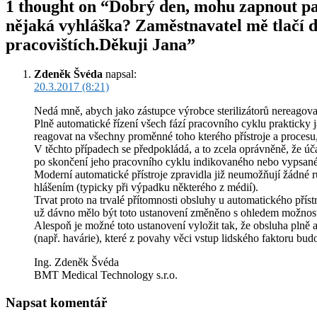
1 thought on “Dobrý den, mohu zapnout parn
nějaká vyhláška? Zaměstnavatel mě tlačí d
pracovištích.Děkuji Jana”
Zdeněk Švéda
napsal:
20.3.2017 (8:21)
Nedá mně, abych jako zástupce výrobce sterilizátorů nereagova
Plně automatické řízení všech fází pracovního cyklu prakticky 
reagovat na všechny proměnné toho kterého přístroje a procesu,
V těchto případech se předpokládá, a to zcela oprávněně, že úč
po skončení jeho pracovního cyklu indikovaného nebo vypsaného
Moderní automatické přístroje zpravidla již neumožňují žádné 
hlášením (typicky při výpadku některého z médií).
Trvat proto na trvalé přítomnosti obsluhy u automatického přís
už dávno mělo být toto ustanovení změněno s ohledem možnosti
Alespoň je možné toto ustanovení vyložit tak, že obsluha plně
(např. havárie), které z povahy věci vstup lidského faktoru bu
Ing. Zdeněk Švéda
BMT Medical Technology s.r.o.
Napsat komentář