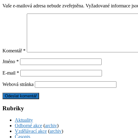
Vaše e-mailová adresa nebude zveřejněna.
Vyžadované informace js
Komentář
*
Jméno
*
E-mail
*
Webová stránka
Rubriky
Aktuality
Odborné akce
(
archiv
)
Vzdělávací akce
(
archiv
)
Časopis