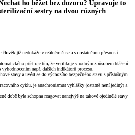
? Nechat ho běžet bez dozoru? Upravuje to
terilizační sestry na dvou různých
e člověk již nedokáže v reálném čase a s dostatečnou přesností
automatického přístroje tím, že verifikuje vhodným způsobem hlášení
s vyhodnocením např. dalších indikátorů procesu.
uchové stavy a uvést se do výchozího bezpečného stavu s příslušným
pracovního cyklu, je anachronismus vyhlášky (ostatně není jediný) a
řené době byla schopna reagovat nanejvýš na takové ojedinělé stavy