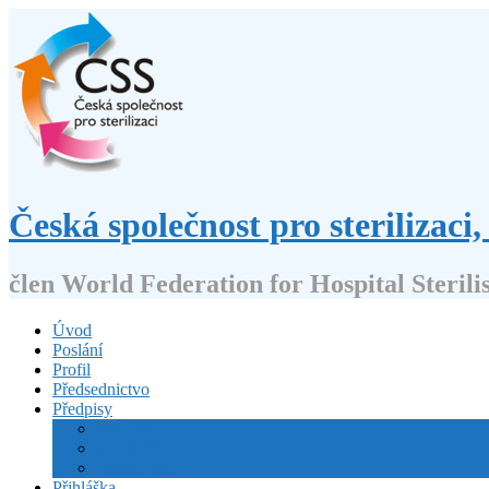
Přejít
k
obsahu
webu
Česká společnost pro sterilizaci, 
člen World Federation for Hospital Sterili
Úvod
Poslání
Profil
Předsednictvo
Předpisy
Stanovy
Volební řád
Jednací řád
Přihláška