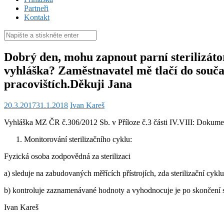
Partneři
Kontakt
Hledat:
Dobrý den, mohu zapnout parní sterilizátor
vyhláška? Zaměstnavatel mě tlačí do souča
pracovištích.Děkuji Jana
20.3.2017
31.1.2018
Ivan Kareš
Vyhláška MZ ČR č.306/2012 Sb. v Příloze č.3 části IV.VIII: Dokument
Monitorování sterilizačního cyklu:
Fyzická osoba zodpovědná za sterilizaci
a) sleduje na zabudovaných měřících přístrojích, zda sterilizační cy
b) kontroluje zaznamenávané hodnoty a vyhodnocuje je po skončení s
Ivan Kareš