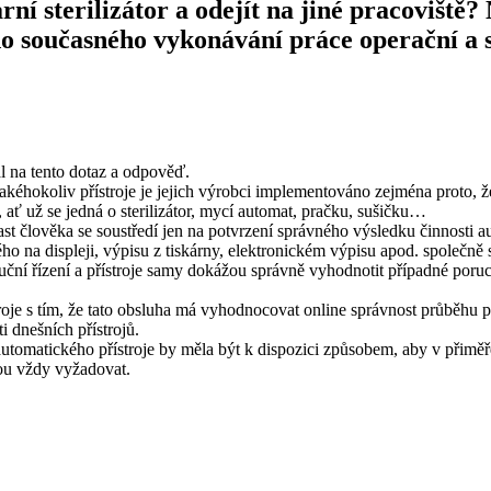
í sterilizátor a odejít na jiné pracoviště
o současného vykonávání práce operační a s
l na tento dotaz a odpověď.
jakéhokoliv přístroje je jejich výrobci implementováno zejména proto, ž
 ať už se jedná o sterilizátor, mycí automat, pračku, sušičku…
ast člověka se soustředí jen na potvrzení správného výsledku činnosti 
 na displeji, výpisu z tiskárny, elektronickém výpisu apod. společně 
ruční řízení a přístroje samy dokážou správně vyhodnotit případné por
troje s tím, že tato obsluha má vyhodnocovat online správnost průběhu 
 dnešních přístrojů.
 automatického přístroje by měla být k dispozici způsobem, aby v přimě
dou vždy vyžadovat.