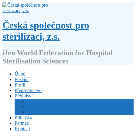
Přejít
k
obsahu
webu
Česká společnost pro
sterilizaci, z.s.
člen World Federation for Hospital
Sterilisation Sciences
Úvod
Poslání
Profil
Předsednictvo
Předpisy
Stanovy
Volební řád
Jednací řád
Přihláška
Partneři
Kontakt