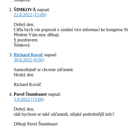
ŠIMKOVÁ
napsal:
22.8.2022 (15:09)
Dobrý den.
Ctěla bych vás poprosit o zaslání vice informací ke kongresu St
Předem Vám moc děkuji.
S pozdravem
Šimková
Richard Kováč
napsal:
30.8.2022 (9:50)
Samozřejmě se chceme zúčastnit.
Hezký den
Richard Kováč
Pavel Štumbauer
napsal:
5.9.2022 (15:06)
Dobrý den,
rádi bychom se také zúčastnili, nějaké podrobnější info?
Děkuji Pavel Štumbauer