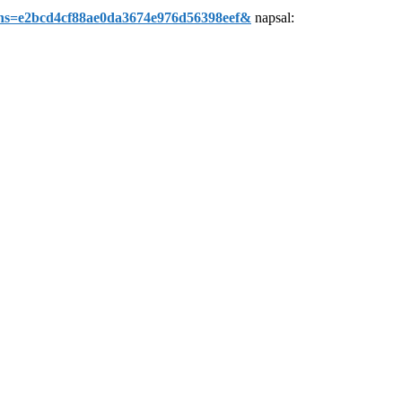
/?hs=e2bcd4cf88ae0da3674e976d56398eef&
napsal: