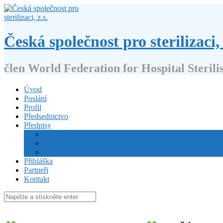
Přejít
k
obsahu
webu
Česká společnost pro sterilizaci, 
člen World Federation for Hospital Sterili
Úvod
Poslání
Profil
Předsednictvo
Předpisy
Stanovy
Volební řád
Jednací řád
Přihláška
Partneři
Kontakt
Hledat: