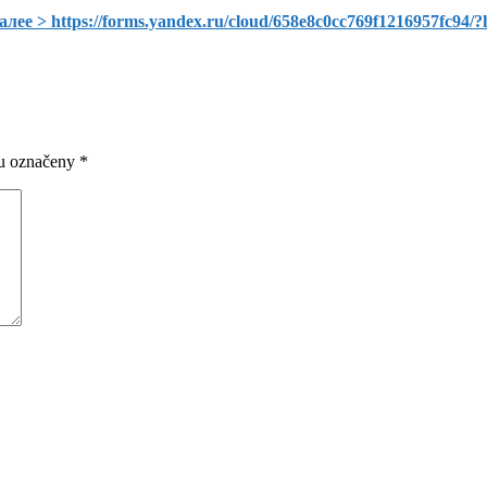
ee > https://forms.yandex.ru/cloud/658e8c0cc769f1216957fc94
ou označeny
*