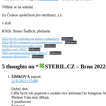
Těšíme se na setkání.
Za Českou společnost pro sterilizaci, z.s.
v úctě
RNDr. Bruno Šudřich, předseda
2022-02-01-prihlaska-na-sterilcz-jednotlivci
Stáhnout
2022-00-01-oznameni-xvi-kongres-css-sterilcz-
Stáhnout
2022-06-dopis-pozvanka-vsem
Stáhnout
sterilcz-cesty-2022
Stáhnout
2022-program-sterilcz-brno-2022-3
Stáhnout
moznost-ubytovani-1
Stáhnout
5 thoughts on “
STERIL.CZ – Brno 2022
ŠIMKOVÁ
napsal:
22.8.2022 (15:08)
Dobrý den.
Ctěla bych vás poprosit o zaslání vice informací ke kongresu St
Předem Vám moc děkuji.
S pozdravem
Šimková