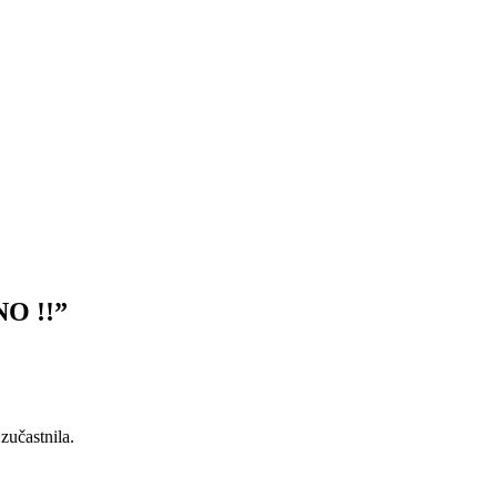
O !!”
zučastnila.