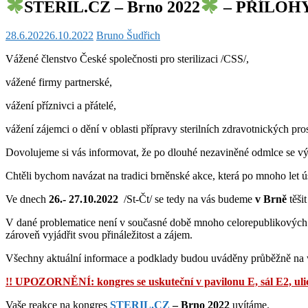
STERIL.CZ – Brno 2022
– PŘÍLOHY
28.6.2022
6.10.2022
Bruno Šudřich
Vážené členstvo České společnosti pro sterilizaci /CSS/,
vážené firmy partnerské,
vážení příznivci a přátelé,
vážení zájemci o dění v oblasti přípravy sterilních zdravotnických pro
Dovolujeme si vás informovat, že po dlouhé nezaviněné odmlce se vý
Chtěli bychom navázat na tradici brněnské akce, která po mnoho let 
Ve dnech
26.- 27.10.2022
/St-Čt/ se tedy na vás budeme
v Brně
těši
V dané problematice není v současné době mnoho celorepublikových akt
zároveň vyjádřit svou přináležitost a zájem.
Všechny aktuální informace a podklady budou uváděny průběžně na
!! UPOZORNĚNÍ: kongres se uskuteční v pavilonu E, sál E2, ulic
Vaše reakce na kongres
STERIL.CZ
– Brno 2022
uvítáme.