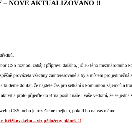
 – NOVĚ AKTUALIZOVÁNO !!
středků.
bor CSS rozhodl zahájit přípravu dalšího, již 16-tého mezinárodního 
úspěšně provázela všechny zainteresované a byla místem pro jedinečná s
t a budeme doufat, že najdete čas pro setkání s komunitou zájemců a tro
ivit a proto přijeďte do Brna posílit naše i vaše vědomí, že se jedná 
 webu CSS, nebo je rozešleme mejlem, pokud ho na vás máme.
e Křížkovského – viz přiložený plánek !!