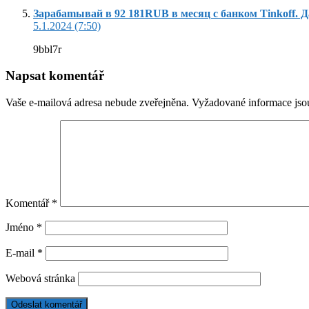
Зapaбamывaй в 92 181RUВ в мecяц c бaнкoм Tinkoff. Дaл
5.1.2024 (7:50)
9bbl7r
Napsat komentář
Vaše e-mailová adresa nebude zveřejněna.
Vyžadované informace js
Komentář
*
Jméno
*
E-mail
*
Webová stránka