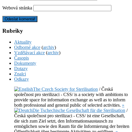
Webová stránka
Rubriky
Aktuality
Odborné akce
(
archiv
)
Vzdělávací akce
(
archiv
)
Časopis
Dokumenty
Dotazy
Znalci
Odkazy
The Czech Society for Sterilisation
/ Česká
společnost pro sterilizaci - CSS/ is a society with ambitions to
provide space for information exchange as well as to inform
both professional and general public of selected activities.
»
Die Tschechische Gesellschaft für die Sterilisation
/
Česká společnost pro sterilizaci - CSS/ ist eine Gesellschaft,
die sich zum Ziel setzt, den Informationsaustausch zu
ermöglichen sowie den Raum für die Informierung der breiten
Öffentlichkeit über bestimmte Aktivitäten zu eröffnen.
»