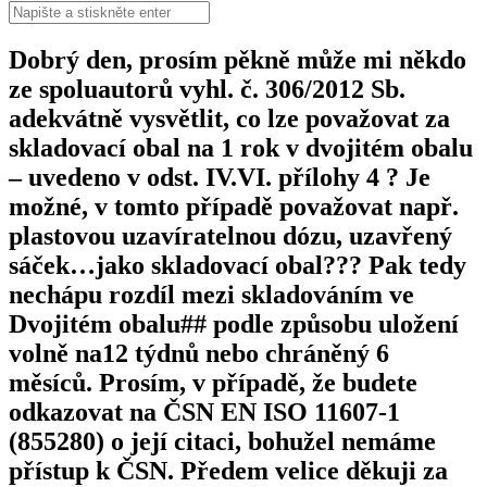
Hledat:
Dobrý den, prosím pěkně může mi někdo
ze spoluautorů vyhl. č. 306/2012 Sb.
adekvátně vysvětlit, co lze považovat za
skladovací obal na 1 rok v dvojitém obalu
– uvedeno v odst. IV.VI. přílohy 4 ? Je
možné, v tomto případě považovat např.
plastovou uzavíratelnou dózu, uzavřený
sáček…jako skladovací obal??? Pak tedy
nechápu rozdíl mezi skladováním ve
Dvojitém obalu## podle způsobu uložení
volně na12 týdnů nebo chráněný 6
měsíců. Prosím, v případě, že budete
odkazovat na ČSN EN ISO 11607-1
(855280) o její citaci, bohužel nemáme
přístup k ČSN. Předem velice děkuji za