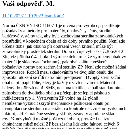
Vaši odpověď. M.
11.10.2023
11.10.2023
Ivan Kareš
Norma ČSN EN ISO 11607-1 je určena pro výrobce, specifikuje
požadavky a metody pro materiály, obalové systémy, sterilní
bariérové systémy tak, aby byla zachována sterilita zdravotnických
prostředků v konečném obalu až do doby prvního použití. Není zde
určena doba, jak dlouho při dodržení všech kriterií, může být
zdravotnický prostředek sterilní. Dobu určuje vyhláška č.306/2012
Sb., viz příloha č.4. Pokud výrobce deklaruje, že vyrobený obalový
materiál je skladovací/ochranný, pak obal splňuje veškeré
požadavky normy pro zachování sterility ZP. Není zde možná žádná
improvizace. Rozdíl mezi skladováním ve dvojitém obalu dle
způsobu uložení se řídí národním předpisem. Dvojitý sterilizační
obal např. papír fólie, který je každý uzavřen svárem. Materiál
balený do přířezů např. SMS, netkaná textílie, se balí standardním
způsobem do dvojitého obalu a přelepuje se lepící páskou s
indikátorem typ 1. Vystavením ZP volně na 12 týdnů
nemůžeme vyloučit skryté mechanické poškození obalu při
manipulaci se sterilním materiálem a kontrole dat, změnu fyzikálních
faktorů, atd. Chráněné systémy skříně, zásuvky apod. ne sklad
rovněž nevylučují možné poškození obalu, protože i na tzv.
chráněném místě neleží ZP bez zásahu lidského faktoru celých 6