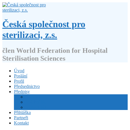
Přejít
k
obsahu
webu
Česká společnost pro
sterilizaci, z.s.
člen World Federation for Hospital
Sterilisation Sciences
Úvod
Poslání
Profil
Předsednictvo
Předpisy
Stanovy
Volební řád
Jednací řád
Přihláška
Partneři
Kontakt