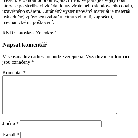
měsíců. Pro dlouhodobou expiraci 1 rok se použije dvojitý obal,
který se po sterilizaci vkládá do uzavíratelného skladovacího obalu,
uzavřeného svárem. Chráněný vysterilizováný materiál je materiál
uskladněný způsobem zabraňujícímu zvlhnutí, zaprášení,
mechanickému poškození.
RNDr. Jaroslava Zelenková
Napsat komentář
Vaše e-mailová adresa nebude zveřejněna.
Vyžadované informace
jsou označeny
*
Komentář
*
Jméno
*
E-mail
*