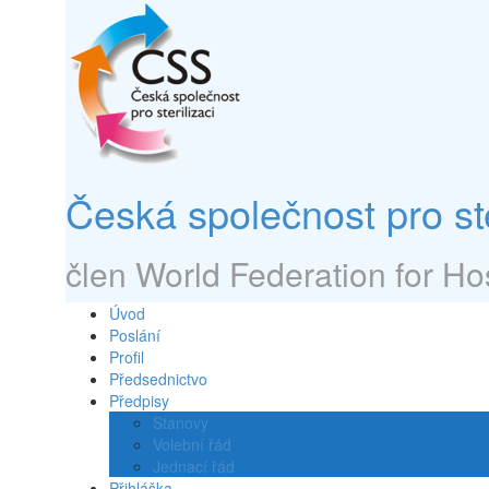
Přejít
k
obsahu
webu
Česká společnost pro ster
člen World Federation for Hos
Úvod
Poslání
Profil
Předsednictvo
Předpisy
Stanovy
Volební řád
Jednací řád
Přihláška