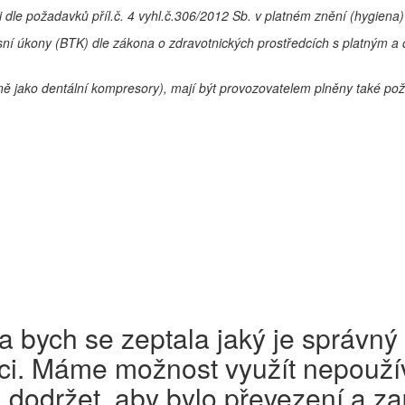
ti dle požadavků příl.č. 4 vyhl.č.306/2012 Sb. v platném znění
(hygiena)
visní úkony (BTK) dle zákona o zdravotnických prostředcích s platným 
ejně jako dentální kompresory), mají být provozovatelem plněny také p
a bych se zeptala jaký je správný
nci. Máme možnost využít nepouží
 dodržet, aby bylo převezení a za