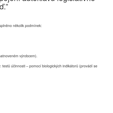
ď.”
 splněno několik podmínek:
u satnoveném výrobcem).
 testů účinnosti – pomocí biologických indikátorů (provádí se