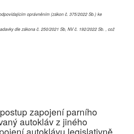
a odpovídajícím oprávněním (zákon č. 375/2022 Sb.) ke
ožadavky dle zákona č. 250/2021 Sb, NV č. 192/2022 Sb. , což
 postup zapojení parního
vaný autokláv z jiného
pojení autoklávu legislativně