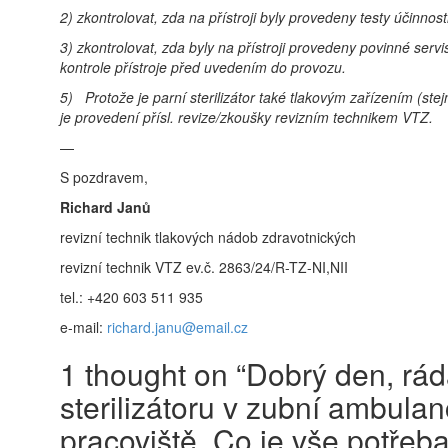
2) zkontrolovat, zda na přístroji byly provedeny testy účinnos
3) zkontrolovat, zda byly na přístroji provedeny povinné ser
kontrole přístroje před uvedením do provozu.
5) Protože je parní sterilizátor také tlakovým zařízením (st
je provedení přísl. revize/zkoušky revizním technikem VTZ.
—
S pozdravem,
Richard Janů
revizní technik tlakových nádob zdravotnických
revizní technik VTZ ev.č. 2863/24/R-TZ-NI,NII
tel.: +420 603 511 935
e-mail:
richard.janu@email.cz
1 thought on “Dobrý den, rád
sterilizátoru v zubní ambula
pracoviště. Co je vše potřeba