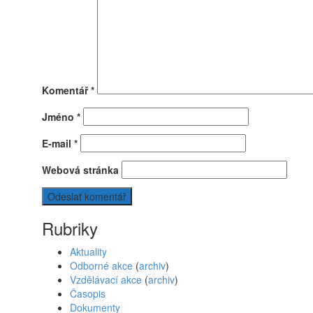
Komentář
*
Jméno
*
E-mail
*
Webová stránka
Rubriky
Aktuality
Odborné akce
(
archiv
)
Vzdělávací akce
(
archiv
)
Časopis
Dokumenty