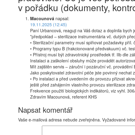
v pořádku (dokumenty, kontro
Macounová
napsal:
19.11.2025 (12:45)
Paní Urbancová, reaguji na Váš dotaz a doplnila bych j
*předpoklad – sterilizace instrumentária vč. dutých př
• Sterilizační parametry musí splňovat požadavky příl. č
• Programy typu B (frakcionované předvakuum) vč. test
• Přístroj musí být zdravotnický prostředek tř. IIb dle 
Instalaci a zaškolení obsluhy může provádět autorizova
Mít zajištěn servis – záruční i pozáruční vč. provádě
Jako poskytovatel zdravotní péče jste povinný nechat za
• Po instalaci a před uvedením do provozu přizvat akre
ještě před zahájením vlastního provozu sterilizace zdr
Frekvence použití biologických indikátorů, viz vyhl. 306
Zdravím Macounová, referent KHS
Napsat komentář
Vaše e-mailová adresa nebude zveřejněna.
Vyžadované info