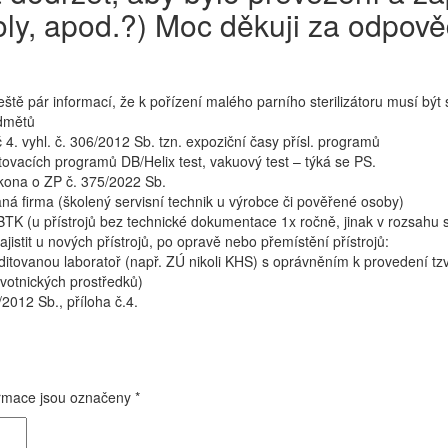
ly, apod.?) Moc děkuji za odpově
eště pár informací, že k pořízení malého parního sterilizátoru musí být
edmětů
 4. vyhl. č. 306/2012 Sb. tzn. expoziční časy přísl. programů
ovacích programů DB/Helix test, vakuový test – týká se PS.
zákona o ZP č. 375/2022 Sb.
ná firma (školený servisní technik u výrobce či pověřené osoby)
ní BTK (u přístrojů bez technické dokumentace 1x ročně, jinak v rozsah
jistit u nových přístrojů, po opravě nebo přemístění přístrojů:
ditovanou laboratoř (např. ZÚ nikoli KHS) s oprávněním k provedení tzv.
avotnických prostředků)
/2012 Sb., příloha č.4.
rmace jsou označeny
*