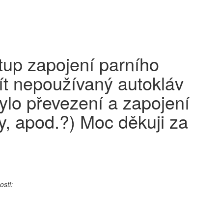
tup zapojení parního
ít nepoužívaný autokláv
bylo převezení a zapojení
y, apod.?) Moc děkuji za
sti: