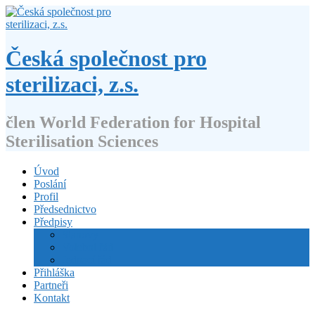
Přejít
k
obsahu
webu
Česká společnost pro
sterilizaci, z.s.
člen World Federation for Hospital
Sterilisation Sciences
Úvod
Poslání
Profil
Předsednictvo
Předpisy
Stanovy
Volební řád
Jednací řád
Přihláška
Partneři
Kontakt