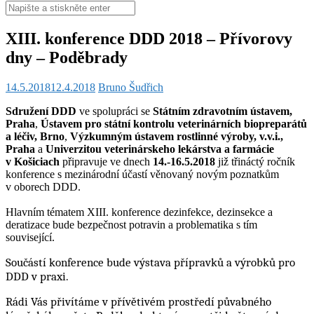
Hledat:
XIII. konference DDD 2018 – Přívorovy
dny – Poděbrady
14.5.2018
12.4.2018
Bruno Šudřich
Sdružení DDD
ve spolupráci se
Státním zdravotním ústavem,
Praha
,
Ústavem pro státní kontrolu veterinárních biopreparátů
a léčiv, Brno
,
Výzkumným ústavem rostlinné výroby, v.v.i.,
Praha
a
Univerzitou veterinárskeho lekárstva a farmácie
v Košiciach
připravuje ve dnech
14.-16.5.2018
již třináctý ročník
konference s mezinárodní účastí věnovaný novým poznatkům
v oborech DDD.
Hlavním tématem XIII. konference dezinfekce, dezinsekce a
deratizace bude bezpečnost potravin a problematika s tím
související.
Součástí konference bude výstava přípravků a výrobků pro
DDD v praxi.
Rádi Vás přivítáme v přívětivém prostředí půvabného