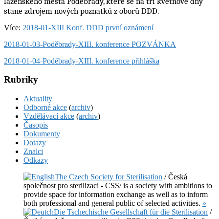
lázeňského města Poděbrady, které se na tři květnové dny
stane zdrojem nových poznatků z oborů DDD.
Více:
2018-01-XIII Konf. DDD první oznámení
2018-01-03-Poděbrady-XIII. konference POZVÁNKA
2018-01-04-Poděbrady-XIII. konference přihláška
Rubriky
Aktuality
Odborné akce
(
archiv
)
Vzdělávací akce
(
archiv
)
Časopis
Dokumenty
Dotazy
Znalci
Odkazy
The Czech Society for Sterilisation
/ Česká
společnost pro sterilizaci - CSS/ is a society with ambitions to
provide space for information exchange as well as to inform
both professional and general public of selected activities.
»
Die Tschechische Gesellschaft für die Sterilisation
/