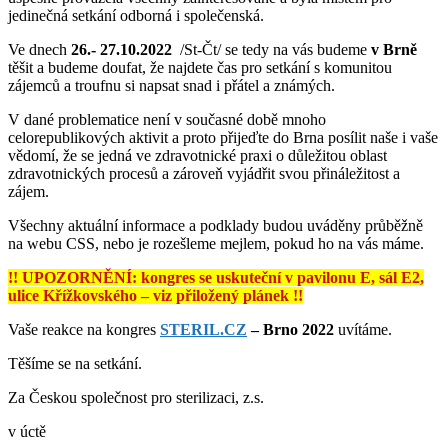
jedinečná setkání odborná i společenská.
Ve dnech
26.- 27.10.2022
/St-Čt/ se tedy na vás budeme
v Brně
těšit a budeme doufat, že najdete čas pro setkání s komunitou
zájemců a troufnu si napsat snad i přátel a známých.
V dané problematice není v současné době mnoho
celorepublikových aktivit a proto přijeďte do Brna posílit naše i vaše
vědomí, že se jedná ve zdravotnické praxi o důležitou oblast
zdravotnických procesů a zároveň vyjádřit svou přináležitost a
zájem.
Všechny aktuální informace a podklady budou uváděny průběžně
na webu CSS, nebo je rozešleme mejlem, pokud ho na vás máme.
!! UPOZORNĚNÍ: kongres se uskuteční v pavilonu E, sál E2,
ulice Křížkovského – viz přiložený plánek !!
Vaše reakce na kongres
STERIL.CZ
– Brno 2022
uvítáme.
Těšíme se na setkání.
Za Českou společnost pro sterilizaci, z.s.
v úctě