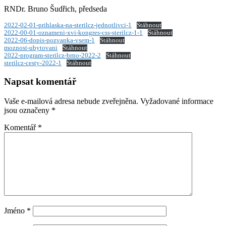
RNDr. Bruno Šudřich, předseda
2022-02-01-prihlaska-na-sterilcz-jednotlivci-1
Stáhnout
2022-00-01-oznameni-xvi-kongres-css-sterilcz-1-1
Stáhnout
2022-06-dopis-pozvanka-vsem-1
Stáhnout
moznost-ubytovani
Stáhnout
2022-program-sterilcz-brno-2022-2
Stáhnout
sterilcz-cesty-2022-1
Stáhnout
Napsat komentář
Vaše e-mailová adresa nebude zveřejněna.
Vyžadované informace
jsou označeny
*
Komentář
*
Jméno
*