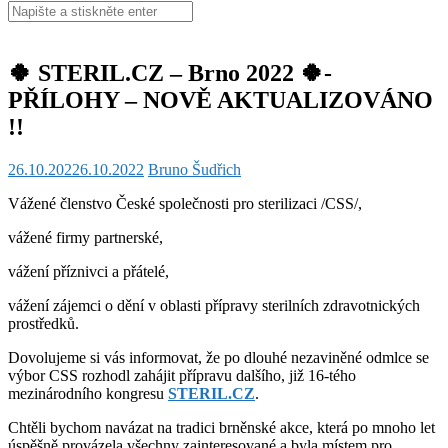
Hledat:
🍀 STERIL.CZ – Brno 2022 🍀-
PŘÍLOHY – NOVĚ AKTUALIZOVÁNO
!!
26.10.2022
6.10.2022
Bruno Šudřich
Vážené členstvo České společnosti pro sterilizaci /CSS/,
vážené firmy partnerské,
vážení příznivci a přátelé,
vážení zájemci o dění v oblasti přípravy sterilních zdravotnických
prostředků.
Dovolujeme si vás informovat, že po dlouhé nezaviněné odmlce se
výbor CSS rozhodl zahájit přípravu dalšího, již 16-tého
mezinárodního kongresu
STERIL.CZ
.
Chtěli bychom navázat na tradici brněnské akce, která po mnoho let
úspěšně provázela všechny zainteresované a byla místem pro