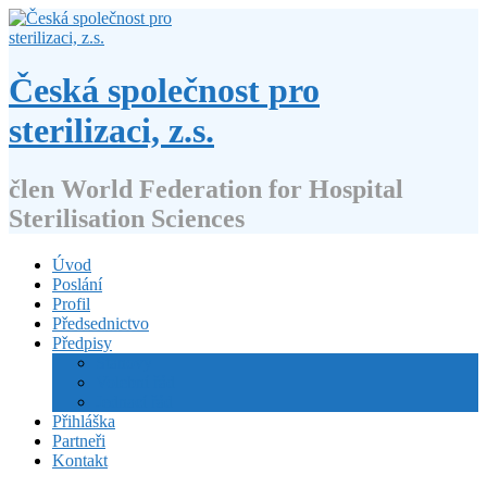
Přejít
k
obsahu
webu
Česká společnost pro
sterilizaci, z.s.
člen World Federation for Hospital
Sterilisation Sciences
Úvod
Poslání
Profil
Předsednictvo
Předpisy
Stanovy
Volební řád
Jednací řád
Přihláška
Partneři
Kontakt