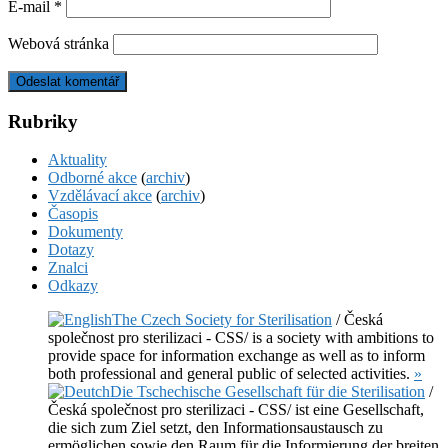
E-mail
*
Webová stránka
Rubriky
Aktuality
Odborné akce
(
archiv
)
Vzdělávací akce
(
archiv
)
Časopis
Dokumenty
Dotazy
Znalci
Odkazy
The Czech Society for Sterilisation
/ Česká
společnost pro sterilizaci - CSS/ is a society with ambitions to
provide space for information exchange as well as to inform
both professional and general public of selected activities.
»
Die Tschechische Gesellschaft für die Sterilisation
/
Česká společnost pro sterilizaci - CSS/ ist eine Gesellschaft,
die sich zum Ziel setzt, den Informationsaustausch zu
ermöglichen sowie den Raum für die Informierung der breiten